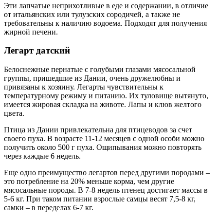
Эти лапчатые неприхотливые в еде и содержании, в отличие
от итальянских или тулузских сородичей, а также не
требовательны к наличию водоема. Подходят для получения
жирной печени.
Легарт датский
Белоснежные пернатые с голубыми глазами мясосальной
группы, пришедшие из Дании, очень дружелюбны и
привязаны к хозяину. Легарты чувствительны к
температурному режиму и питанию. Их туловище вытянуто,
имеется жировая складка на животе. Лапы и клюв желтого
цвета.
Птица из Дании привлекательна для птицеводов за счет
своего пуха. В возрасте 11-12 месяцев с одной особи можно
получить около 500 г пуха. Ощипывания можно повторять
через каждые 6 недель.
Еще одно преимущество легартов перед другими породами –
это потребление на 20% меньше корма, чем другие
мясосальные породы. В 7-8 недель птенец достигает массы в
5-6 кг. При таком питании взрослые самцы весят 7,5-8 кг,
самки – в переделах 6-7 кг.