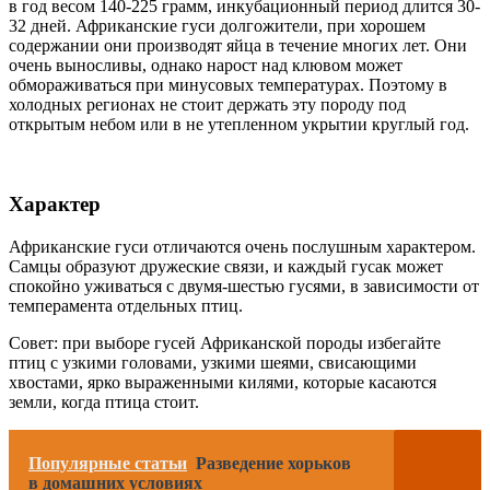
в год весом 140-225 грамм, инкубационный период длится 30-
32 дней. Африканские гуси долгожители, при хорошем
содержании они производят яйца в течение многих лет. Они
очень выносливы, однако нарост над клювом может
обмораживаться при минусовых температурах. Поэтому в
холодных регионах не стоит держать эту породу под
открытым небом или в не утепленном укрытии круглый год.
Характер
Африканские гуси отличаются очень послушным характером.
Самцы образуют дружеские связи, и каждый гусак может
спокойно уживаться с двумя-шестью гусями, в зависимости от
темперамента отдельных птиц.
Совет: при выборе гусей Африканской породы избегайте
птиц с узкими головами, узкими шеями, свисающими
хвостами, ярко выраженными килями, которые касаются
земли, когда птица стоит.
Популярные статьи
Разведение хорьков
в домашних условиях