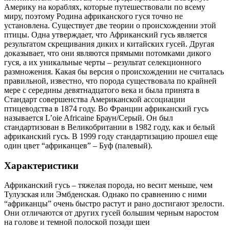
Америку на кораблях, которые путешествовали по всему
миру, поэтому Родина африканского гуся точно не
установлена. Существует две теории о происхождении этой
птицы. Одна утверждает, что Африканский гусь является
результатом скрещивания диких и китайских гусей. Другая
доказывает, что они являются прямыми потомками дикого
гуся, а их уникальные черты – результат селекционного
размножения. Какая бы версия о происхождении не считалась
правильной, известно, что порода существовала по крайней
мере с середины девятнадцатого века и была принята в
Стандарт совершенства Американской ассоциации
птицеводства в 1874 году. Во Франции африканский гусь
называется L’oie Africaine Браун/Серый. Он был
стандартизован в Великобритании в 1982 году, как и белый
африканский гусь. В 1999 году стандартизацию прошел еще
один цвет “африканцев” – Буф (палевый).
Характеристики
Африканский гусь – тяжелая порода, но весит меньше, чем
Тулузская или Эмбденская. Однако по сравнению с ними
“африканцы” очень быстро растут и рано достигают зрелости.
Они отличаются от других гусей большим черным наростом
на голове и темной полоской позади шеи