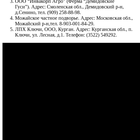
ООО “Инвакорп Агро” (Ферма “Демидовские
Гуси”). Адрес: Смоленская обл., Демидовский р-н,
д.Сенино, тел. (909) 258-88-98.
Можайское частное подворье. Адрес: Московская обл.,
Можайский р-н,тел. 8-903-001-84-29.
ЛПХ Ключи, ООО, Курган. Адрес: Курганская обл., п.
Ключи, ул. Лесная, д.1. Телефон: (3522) 549292.