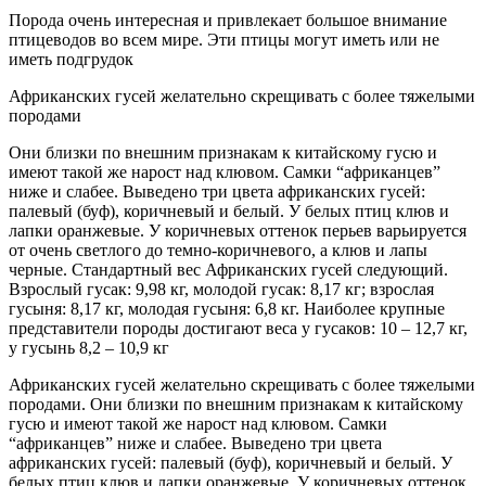
Порода очень интересная и привлекает большое внимание
птицеводов во всем мире. Эти птицы могут иметь или не
иметь подгрудок
Африканских гусей желательно скрещивать с более тяжелыми
породами
Они близки по внешним признакам к китайскому гусю и
имеют такой же нарост над клювом. Самки “африканцев”
ниже и слабее. Выведено три цвета африканских гусей:
палевый (буф), коричневый и белый. У белых птиц клюв и
лапки оранжевые. У коричневых оттенок перьев варьируется
от очень светлого до темно-коричневого, а клюв и лапы
черные. Стандартный вес Африканских гусей следующий.
Взрослый гусак: 9,98 кг, молодой гусак: 8,17 кг; взрослая
гусыня: 8,17 кг, молодая гусыня: 6,8 кг. Наиболее крупные
представители породы достигают веса у гусаков: 10 – 12,7 кг,
у гусынь 8,2 – 10,9 кг
Африканских гусей желательно скрещивать с более тяжелыми
породами. Они близки по внешним признакам к китайскому
гусю и имеют такой же нарост над клювом. Самки
“африканцев” ниже и слабее. Выведено три цвета
африканских гусей: палевый (буф), коричневый и белый. У
белых птиц клюв и лапки оранжевые. У коричневых оттенок