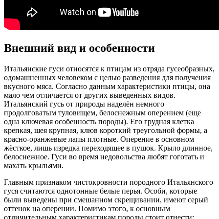
Внешний вид и особенности
Итальянские гуси относятся к птицам из отряда гусеобразных,
одомашненных человеком с целью разведения для получения
вкусного мяса. Согласно данным характеристики птицы, она
мало чем отличается от других выведенных видов.
Итальянский гусь от природы наделён немного
продолговатым туловищем, белоснежным оперением (еще
одна ключевая особенность породы). Его грудная клетка
крепкая, шея крупная, клюв короткий треугольной формы, а
красно-оранжевые лапы плотные. Оперение в основном
жёсткое, лишь изредка переходящее в пушок. Крыло длинное,
белоснежное. Гуси во время недовольства любят гоготать и
махать крыльями.
Главным признаком чистокровности породного Итальянского
гуся считаются однотонные белые перья. Особи, которые
были выведены при смешанном скрещивании, имеют серый
оттенок на оперении. Помимо этого, к основным
отличительным характеристикам породы стоит отнести: