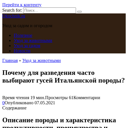
Перейти к контенту
Search for:
Okuchnik.ru
Уход за садом и огородом
Полезное
Уход за животными
Уход за садом
Новости
Главная
»
Уход за животными
Почему для разведения часто
выбирают гусей Итальянской породы?
Время чтения
19 мин.
Просмотры
61
Комментарии
0
Опубликовано
07.05.2021
Содержание
Описание породы и характеристика
продуктивности, преимущества и