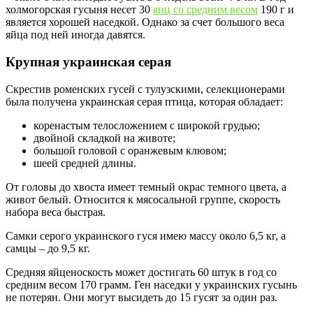
холмогорская гусыня несет 30
яиц со средним весом
190 г и
является хорошей наседкой. Однако за счет большого веса
яйца под ней иногда давятся.
Крупная украинская серая
Скрестив роменских гусей с тулузскими, селекционерами
была получена украинская серая птица, которая обладает:
коренастым телосложением с широкой грудью;
двойной складкой на животе;
большой головой с оранжевым клювом;
шеей средней длины.
От головы до хвоста имеет темный окрас темного цвета, а
живот белый. Относится к мясосальной группе, скорость
набора веса быстрая.
Самки серого украинского гуся имею массу около 6,5 кг, а
самцы – до 9,5 кг.
Средняя яйценоскость может достигать 60 штук в год со
средним весом 170 грамм. Ген наседки у украинских гусынь
не потерян. Они могут высидеть до 15 гусят за один раз.