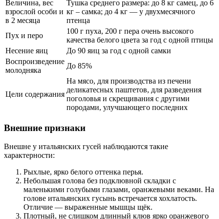
Величина, вес
Тушка среднего размера: до 8 кг самец, до 6
взрослой особи и
кг – самка; до 4 кг — у двухмесячного
в 2 месяца
птенца
100 г пуха, 200 г пера очень высокого
Пух и перо
качества белого цвета за год с одной птицы
Несение яиц
До 90 яиц за год с одной самки
Воспроизведение
До 85%
молодняка
На мясо, для производства из печени
деликатесных паштетов, для разведения
Цели содержания
поголовья и скрещивания с другими
породами, улучшающего последних
Внешние признаки
Внешне у итальянских гусей наблюдаются такие
характерности:
Рыхлые, ярко белого оттенка перья.
Небольшая голова без подклювной складки с
маленькими голубыми глазами, оранжевыми веками. На
голове итальянских гусынь встречается хохлатость.
Отличие — выраженные мышцы щёк.
Плотный, не слишком длинный клюв ярко оранжевого