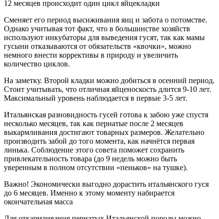
12 месяцев происходит один цикл яйцекладки
Сменяет его период высиживания яиц и забота о потомстве.
Однако учитывая тот факт, что в большинстве хозяйств
используют инкубаторы для выведения гусят, так как мамы
гусыни отказываются от обязательств «квочки», можно
немного внести коррективы в природу и увеличить
количество циклов.
На заметку. Второй кладки можно добиться в осенний период.
Стоит учитывать, что отличная яйценоскость длится 9-10 лет.
Максимальный уровень наблюдается в первые 3-5 лет.
Итальянская разновидность гусей готова к забою уже спустя
несколько месяцев, так как пернатые после 2 месяцев
выкармливания достигают товарных размеров. Желательно
производить забой до того момента, как начнётся первая
линька. Соблюдение этого совета поможет сохранить
привлекательность товара (до 9 недель можно быть
уверенным в полном отсутствии «пеньков» на тушке).
Важно! Экономически выгодно дорастить итальянского гуся
до 6 месяцев. Именно к этому моменту набирается
окончательная масса
Для откармливания пернатых Итальянской породы можно