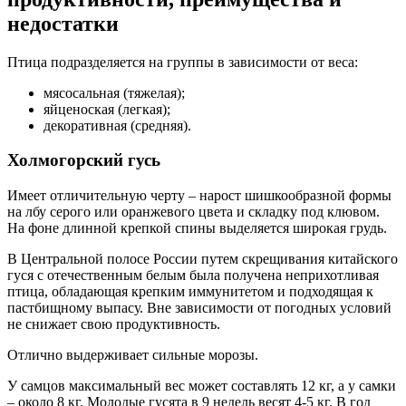
недостатки
Птица подразделяется на группы в зависимости от веса:
мясосальная (тяжелая);
яйценоская (легкая);
декоративная (средняя).
Холмогорский гусь
Имеет отличительную черту – нарост шишкообразной формы
на лбу серого или оранжевого цвета и складку под клювом.
На фоне длинной крепкой спины выделяется широкая грудь.
В Центральной полосе России путем скрещивания китайского
гуся с отечественным белым была получена неприхотливая
птица, обладающая крепким иммунитетом и подходящая к
пастбищному выпасу. Вне зависимости от погодных условий
не снижает свою продуктивность.
Отлично выдерживает сильные морозы.
У самцов максимальный вес может составлять 12 кг, а у самки
– около 8 кг. Молодые гусята в 9 недель весят 4-5 кг. В год