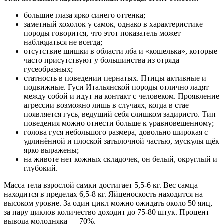
большие глаза ярко синего оттенка;
заметный хохолок у самок, однако в характеристике
породы говорится, что этот показатель может
наблюдаться не всегда;
отсутствие шишки в области лба и «кошелька», которые
часто присутствуют у большинства из отряда
гусеобразных;
статность в поведении пернатых. Птицы активные и
подвижные. Гуси Итальянской породы отлично ладят
между собой и идут на контакт с человеком. Проявление
агрессии возможно лишь в случаях, когда в стае
появляется гусь, ведущий себя слишком задиристо. Тип
поведения можно отнести больше к уравновешенному;
голова гуся небольшого размера, довольно широкая с
удлинённой и плоской затылочной частью, мускулы щёк
ярко выражены;
на животе нет кожных складочек, он белый, округлый и
глубокий.
Масса тела взрослой самки достигает 5,5-6 кг. Вес самца
находится в пределах 6,5-8 кг. Яйценоскость находится на
высоком уровне. За один цикл можно ожидать около 50 яиц,
за пару циклов количество доходит до 75-80 штук. Процент
вывода молодняка — 70%.