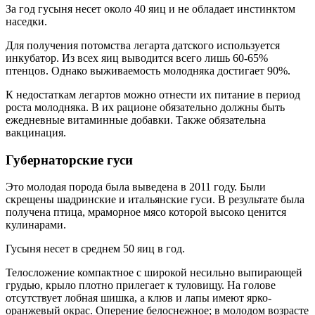
За год гусыня несет около 40 яиц и не обладает инстинктом
наседки.
Для получения потомства легарта датского используется
инкубатор. Из всех яиц выводится всего лишь 60-65%
птенцов. Однако выживаемость молодняка достигает 90%.
К недостаткам легартов можно отнести их питание в период
роста молодняка. В их рационе обязательно должны быть
ежедневные витаминные добавки. Также обязательна
вакцинация.
Губернаторские гуси
Это молодая порода была выведена в 2011 году. Были
скрещены шадринские и итальянские гуси. В результате была
получена птица, мраморное мясо которой высоко ценится
кулинарами.
Гусыня несет в среднем 50 яиц в год.
Телосложение компактное с широкой несильно выпирающей
грудью, крыло плотно прилегает к туловищу. На голове
отсутствует лобная шишка, а клюв и лапы имеют ярко-
оранжевый окрас. Оперение белоснежное; в молодом возрасте