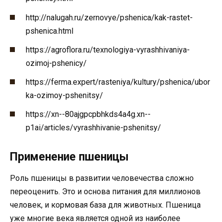
http://nalugah.ru/zernovye/pshenica/kak-rastet-
pshenica.html
https://agroflora.ru/texnologiya-vyrashhivaniya-
ozimoj-pshenicy/
https://ferma.expert/rasteniya/kultury/pshenica/ubor
ka-ozimoy-pshenitsy/
https://xn--80ajgpcpbhkds4a4g.xn--
p1ai/articles/vyrashhivanie-pshenitsy/
Применение пшеницы
Роль пшеницы в развитии человечества сложно
переоценить. Это и основа питания для миллионов
человек, и кормовая база для животных. Пшеница
уже многие века является одной из наиболее