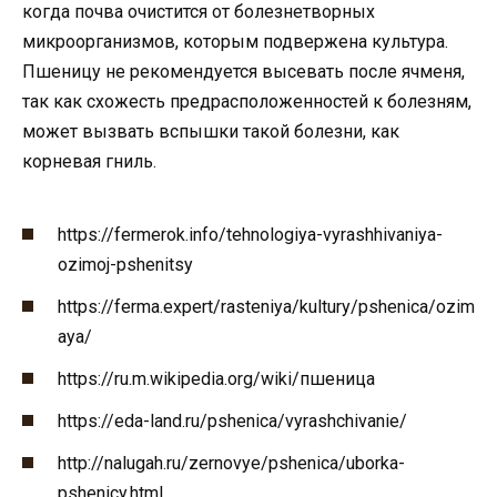
когда почва очистится от болезнетворных
микроорганизмов, которым подвержена культура.
Пшеницу не рекомендуется высевать после ячменя,
так как схожесть предрасположенностей к болезням,
может вызвать вспышки такой болезни, как
корневая гниль.
https://fermerok.info/tehnologiya-vyrashhivaniya-
ozimoj-pshenitsy
https://ferma.expert/rasteniya/kultury/pshenica/ozim
aya/
https://ru.m.wikipedia.org/wiki/пшеница
https://eda-land.ru/pshenica/vyrashchivanie/
http://nalugah.ru/zernovye/pshenica/uborka-
pshenicy.html