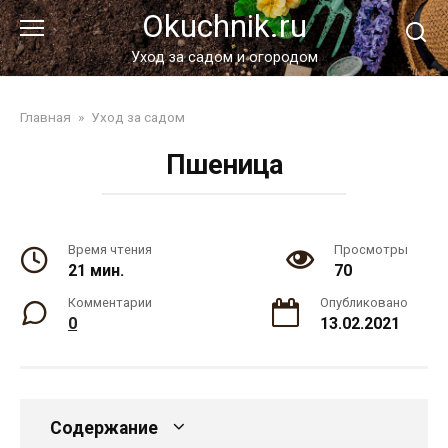
Перейти
Okuchnik.ru
к
контенту
Уход за садом и огородом
Главная
»
Уход за садом
Пшеница
Время чтения
Просмотры
21 мин.
70
Комментарии
Опубликовано
0
13.02.2021
Содержание