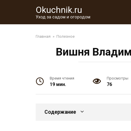
Перейти
Okuchnik.ru
к
контенту
Уход за садом и огородом
Главная
»
Полезное
Вишня Владими
Время чтения
Просмотры
19 мин.
76
Содержание