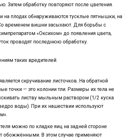
. Затем обработку повторяют после цветения.
ни на плодах обнаруживаются тусклые пятнышки, на
 Со временем вишни засыхают. Для борьбы с
химпрепаратом «Оксихом» до появления цвета,
суток проводят последнюю обработку.
ниям таких вредителей:
является скручивание листочков. На обратной
е точки — это колонии тли. Размеры их тела не
ыскивать листву мыльным раствором (1/2 куска
ведро воды). При их нашествии используют
м».
еля можно по кладке яиц на задней стороне
ят обожжёнными. В этом случае применяют