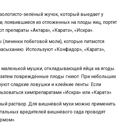
золотисто-зелёный жучок, который выедает у
ки, появившиеся из отложенных на плоды яиц, портят
 препараты «Актара», «Каратэ», «Искра».
 (личинки побеговой моли), которые питаются
 засыханию. Используют «Конфидор», «Каратэ»,
и маленькой мушки, откладывающей яйца на ягоды.
а затем повреждённые плоды гниют. При небольших
зуют сладкие ловушки и клейкие ленты. Если
ьзоваться химпрепаратами «Искра» или «Каратэ».
ьный раствор. Для вишнёвой мухи можно применить
остальных вредителей вишнёвого сада проводят
ермом».