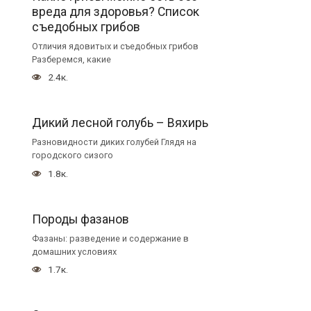
вреда для здоровья? Список
съедобных грибов
Отличия ядовитых и съедобных грибов
Разберемся, какие
2.4к.
Дикий лесной голубь – Вяхирь
Разновидности диких голубей Глядя на
городского сизого
1.8к.
Породы фазанов
Фазаны: разведение и содержание в
домашних условиях
1.7к.