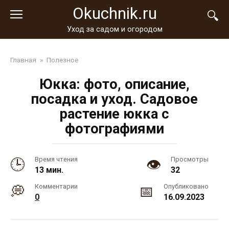
Перейти
Okuchnik.ru
к
контенту
Уход за садом и огородом
Главная
»
Полезное
Юкка: фото, описание,
посадка и уход. Садовое
растение юкка с
фотографиями
Время чтения
Просмотры
13 мин.
32
Комментарии
Опубликовано
0
16.09.2023