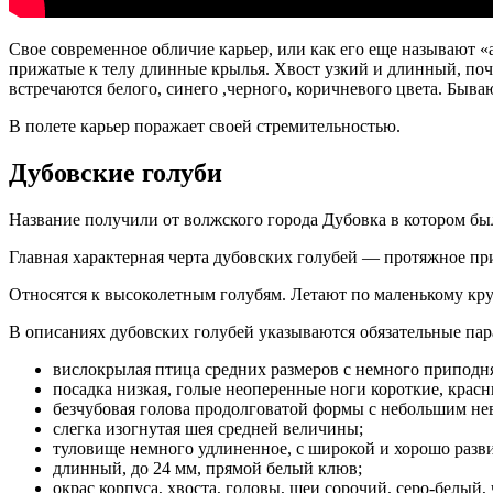
Свое современное обличие карьер, или как его еще называют «а
прижатые к телу длинные крылья. Хвост узкий и длинный, поч
встречаются белого, синего ,черного, коричневого цвета. Быва
В полете карьер поражает своей стремительностью.
Дубовские голуби
Название получили от волжского города Дубовка в котором бы
Главная характерная черта дубовских голубей — протяжное пр
Относятся к высоколетным голубям. Летают по маленькому круг
В описаниях дубовских голубей указываются обязательные пар
вислокрылая птица средних размеров с немного приподн
посадка низкая, голые неоперенные ноги короткие, красн
безчубовая голова продолговатой формы с небольшим нев
слегка изогнутая шея средней величины;
туловище немного удлиненное, с широкой и хорошо разв
длинный, до 24 мм, прямой белый клюв;
окрас корпуса, хвоста, головы, шеи сорочий, серо-белый,