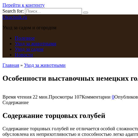
Перейти к контенту
Search for:
Okuchnik.ru
Уход за садом и огородом
Полезное
Уход за животными
Уход за садом
Новости
Главная
»
Уход за животными
Особенности выставочных немецких го
Время чтения
22 мин.
Просмотры
107
Комментарии
0
Опубликов
Содержание
Содержание торцовых голубей
Содержание торцовых голубей не отличается особой сложность
обусловлена их неприхотливостью и способностью легко адапт