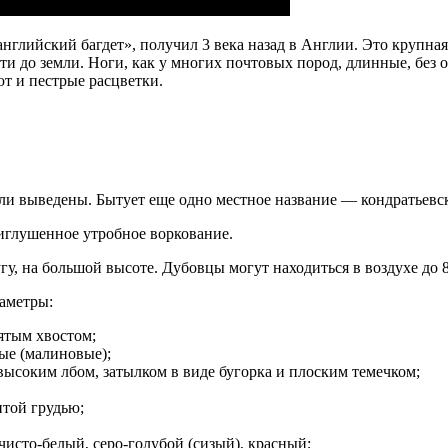
нглийский багдет», получил 3 века назад в Англии. Это крупная 
ти до земли. Ноги, как у многих почтовых пород, длинные, без
ют и пестрые расцветки.
ли выведены. Бытует еще одно местное название — кондратьевс
иглушенное утробное воркование.
у, на большой высоте. Дубовцы могут находиться в воздухе до 
аметры:
ятым хвостом;
ые (малиновые);
ысоким лбом, затылком в виде бугорка и плоским темечком;
итой грудью;
 чисто-белый, серо-голубой (сизый), красный;