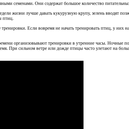
яными семенами. Они содержат большое количество питательных
 недели жизни лучше давать кукурузную крупу, зелень вводят по
ы птиц.
тренировки. Если вовремя не начать тренировать птиц, у них н
времени организовывают тренировки в утренние часы. Ночные по
время. При сильном ветре или дожде птицы часто улетают на бол