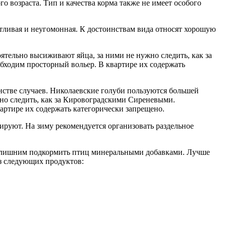
о возраста. Тип и качества корма также не имеет особого
тливая и неугомонная. К достоинствам вида относят хорошую
ятельно высиживают яйца, за ними не нужно следить, как за
ходим просторный вольер. В квартире их содержать
стве случаев. Николаевские голуби пользуются большей
жно следить, как за Кировоградскими Сиреневыми.
артире их содержать категорически запрещено.
руют. На зиму рекомендуется организовать раздельное
ает лишним подкормить птиц минеральными добавками. Лучше
из следующих продуктов: