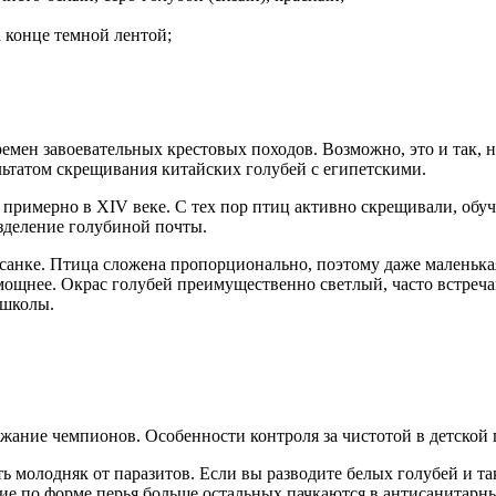
а конце темной лентой;
емен завоевательных крестовых походов. Возможно, это и так, 
льтатом скрещивания китайских голубей с египетскими.
римерно в XIV веке. С тех пор птиц активно скрещивали, обуч
зделение голубиной почты.
санке. Птица сложена пропорционально, поэтому даже маленька
мощнее. Окрас голубей преимущественно светлый, часто встреча
 школы.
жание чемпионов. Особенности контроля за чистотой в детской
 молодняк от паразитов. Если вы разводите белых голубей и та
адкие по форме перья больше остальных пачкаются в антисанита