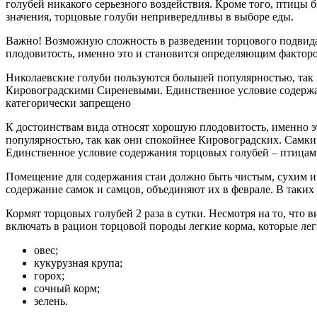
голубей никакого серьезного воздействия. Кроме того, птицы б
значения, торцовые голуби непривередливы в выборе еды.
Важно! Возможную сложность в разведении торцового подвида 
плодовитость, именно это и становится определяющим факторо
Николаевские голуби пользуются большей популярностью, так 
Кировоградскими Сиреневыми. Единственное условие содержан
категорически запрещено
К достоинствам вида относят хорошую плодовитость, именно э
популярностью, так как они спокойнее Кировоградских. Самки
Единственное условие содержания торцовых голубей – птицам 
Помещение для содержания стаи должно быть чистым, сухим и 
содержание самок и самцов, объединяют их в феврале. В таких
Кормят торцовых голубей 2 раза в сутки. Несмотря на то, чт
включать в рацион торцовой породы легкие корма, которые ле
овес;
кукурузная крупа;
горох;
сочный корм;
зелень.