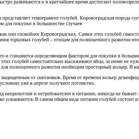
ыстро развиваются и в кратчайшее время достигают половозрелог
представляет темперамент голубей. Кировоградская порода суе
м для покупки в большинстве случаев
как они спокойнее Кировоградских. Самки этих голубей самосто
ия торцовых голубей – птицам для полноценного развития необ
то и становится определяющим фактором для покупки в большин
 этих голубей самостоятельно высиживают яйца, за ними не ну
для полноценного развития необходим просторный вольер. В кв
защищенным от сквозняков. Время от времени вольер дезинфици
 условиях уже в апреле получают потомство.
о вид неприхотлив и нетребователен к питанию, никогда не быв
гко усваиваются. В самом общем виде питание голубей состоит 