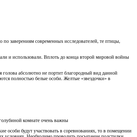
но по заверениям современных исследователей, те птицы,
али и использовали. Вплоть до конца второй мировой войны
я голова абсолютно не портит благородный вид данной
ются полностью белые особи. Желтые «звездочки» в
 голубиной комнате очень важны
кие особи будут участвовать в соревнованиях, то в помещении
рных условиях. Необходимо проводить посыпание подстилки