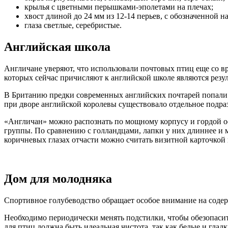
крылья с цветными перышками-эполетами на плечах;
хвост длиной до 24 мм из 12-14 перьев, с обозначенной н
глаза светлые, серебристые.
Английская школа
Англичане уверяют, что использовали почтовых птиц еще со вр
которых сейчас причисляют к английской школе являются резу
В Британию предки современных английских почтарей попали п
при дворе английской королевы существовало отдельное подра
«Англичан» можно распознать по мощному корпусу и гордой о
группы. По сравнению с голландцами, лапки у них длиннее и 
коричневых глазах отчасти можно считать визитной карточкой
Дом для молодняка
Спортивное голубеводство обращает особое внимание на содер
Необходимо периодически менять подстилки, чтобы обезопасить
для птиц должна быть идеальная чистота, так как белые и гл