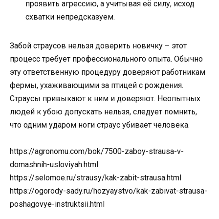
проявить агрессию, а учитывая её силу, исход
схватки непредсказуем.
Забой страусов нельзя доверить новичку – этот
процесс требует профессионального опыта. Обычно
эту ответственную процедуру доверяют работникам
фермы, ухаживающими за птицей с рождения.
Страусы привыкают к ним и доверяют. Неопытных
людей к убою допускать нельзя, следует помнить,
что одним ударом ноги страус убивает человека.
https://agronomu.com/bok/7500-zaboy-strausa-v-
domashnih-usloviyah.html
https://selomoe.ru/strausy/kak-zabit-strausa.html
https://ogorody-sady.ru/hozyaystvo/kak-zabivat-strausa-
poshagovye-instruktsii.html