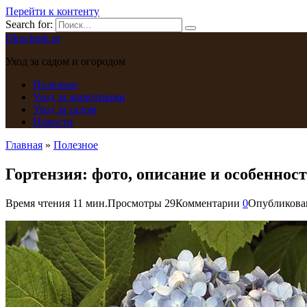
Перейти к контенту
Search for:
Okuchnik.ru
Уход за садом и огородом
Полезное
Уход за животными
Уход за садом
Новости
Главная
»
Полезное
Гортензия: фото, описание и особенно
Время чтения
11 мин.
Просмотры
29
Комментарии
0
Опубликова