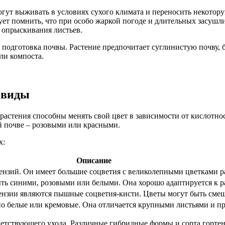
ут выживать в условиях сухого климата и переносить некоторую
дует помнить, что при особо жаркой погоде и длительных засушл
 опрыскивания листьев.
подготовка почвы. Растение предпочитает суглинистую почву,
ли компоста.
 виды
о растения способны менять свой цвет в зависимости от кислотн
й почве – розовыми или красными.
х:
Описание
ензий. Он имеет большие соцветия с великолепными цветками р
ыть синими, розовыми или белыми. Она хорошо адаптируется к 
тензии являются пышные соцветия-кисти. Цветы могут быть см
но белые или кремовые. Она отличается крупными листьями и пр
ветствующего ухода. Различные гибридные формы и сорта гортен