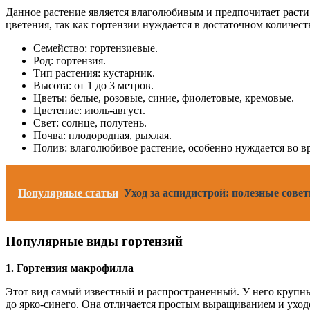
Данное растение является влаголюбивым и предпочитает раст
цветения, так как гортензии нуждается в достаточном количест
Семейство: гортензиевые.
Род: гортензия.
Тип растения: кустарник.
Высота: от 1 до 3 метров.
Цветы: белые, розовые, синие, фиолетовые, кремовые.
Цветение: июль-август.
Свет: солнце, полутень.
Почва: плодородная, рыхлая.
Полив: влаголюбивое растение, особенно нуждается во в
Популярные статьи
Уход за аспидистрой: полезные сов
Популярные виды гортензий
1. Гортензия макрофилла
Этот вид самый известный и распространенный. У него крупны
до ярко-синего. Она отличается простым выращиванием и уход