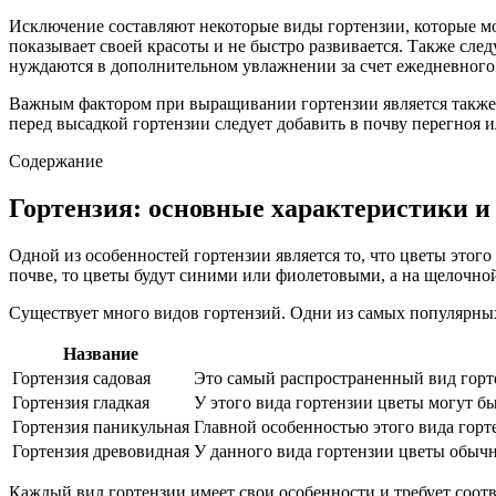
Исключение составляют некоторые виды гортензии, которые мог
показывает своей красоты и не быстро развивается. Также сле
нуждаются в дополнительном увлажнении за счет ежедневного
Важным фактором при выращивании гортензии является также 
перед высадкой гортензии следует добавить в почву перегноя и
Содержание
Гортензия: основные характеристики и
Одной из особенностей гортензии является то, что цветы этог
почве, то цветы будут синими или фиолетовыми, а на щелочно
Существует много видов гортензий. Одни из самых популярны
Название
Гортензия садовая
Это самый распространенный вид горт
Гортензия гладкая
У этого вида гортензии цветы могут б
Гортензия паникульная
Главной особенностью этого вида гор
Гортензия древовидная
У данного вида гортензии цветы обыч
Каждый вид гортензии имеет свои особенности и требует соот