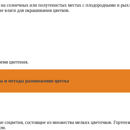
и на солнечных или полутенистых местах с плодородными и рых
ве влаги для окрашивания цветков.
ремя цветения.
еты и методы размножения цветка
е соцветия, состоящие из множества мелких цветочков. Гортенз
ом.