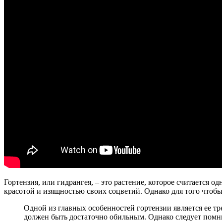
Гортензия, или гидрангея, – это растение, которое считается 
красотой и изящностью своих соцветий. Однако для того чтоб
Одной из главных особенностей гортензии является ее т
должен быть достаточно обильным. Однако следует помни