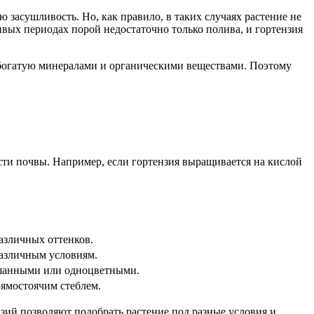
 засушливость. Но, как правило, в таких случаях растение не
ивых периодах порой недостаточно только полива, и гортензия
 богатую минералами и органическими веществами. Поэтому
ости почвы. Например, если гортензия выращивается на кислой
азличных оттенков.
различным условиям.
ешанными или одноцветными.
ямостоячим стеблем.
зий позволяют подобрать растение под разные условия и