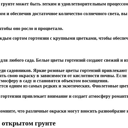
грунте может быть легким и удовлетворительным процессом
м и обеспечив достаточное количество солнечного света, в
 чтобы оно росло и процветало.
каждым сортом гортензии с крупными цветками, чтобы обеспе
для любого сада. Белые цветы гортензий создают свежий и 
реди садовников. Яркие розовые цветы гортензий привлекаю
нять свою окраску в зависимости от кислотности почвы. Если
тмосферу в саду и становятся объектом восхищения.
ется одним из самых редких и экзотических. Фиолетовые цве
 гортензии привлекает внимание и создает атмосферу романт
 помните, что различные окраски могут вносить разнообрази
 открытом грунте