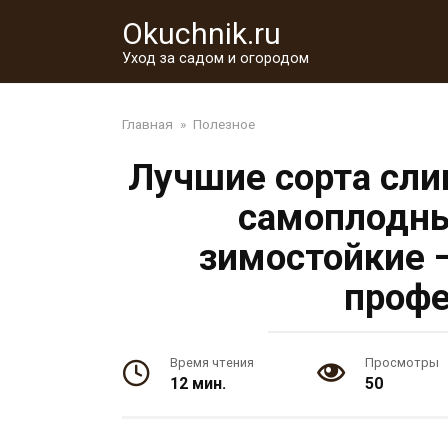
Перейти
Okuchnik.ru
к
контенту
Уход за садом и огородом
Главная
»
Полезное
Лучшие сорта сли
самоплодны
зимостойкие 
профе
Время чтения
Просмотры
12 мин.
50