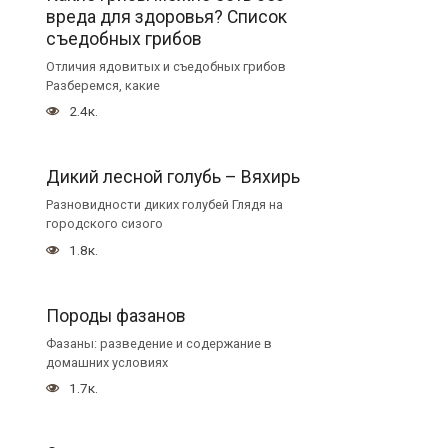
вреда для здоровья? Список
съедобных грибов
Отличия ядовитых и съедобных грибов
Разберемся, какие
2.4к.
Дикий лесной голубь – Вяхирь
Разновидности диких голубей Глядя на
городского сизого
1.8к.
Породы фазанов
Фазаны: разведение и содержание в
домашних условиях
1.7к.