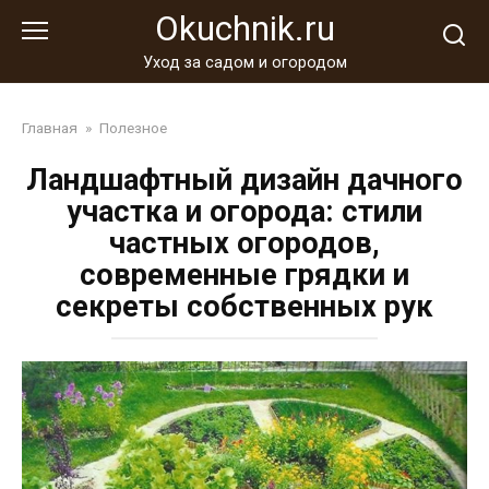
Перейти
Okuchnik.ru
к
контенту
Уход за садом и огородом
Главная
»
Полезное
Ландшафтный дизайн дачного
участка и огорода: стили
частных огородов,
современные грядки и
секреты собственных рук