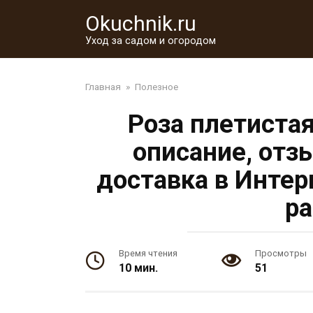
Перейти
Okuchnik.ru
к
контенту
Уход за садом и огородом
Главная
»
Полезное
Роза плетиста
описание, отз
доставка в Инте
ра
Время чтения
Просмотры
10 мин.
51