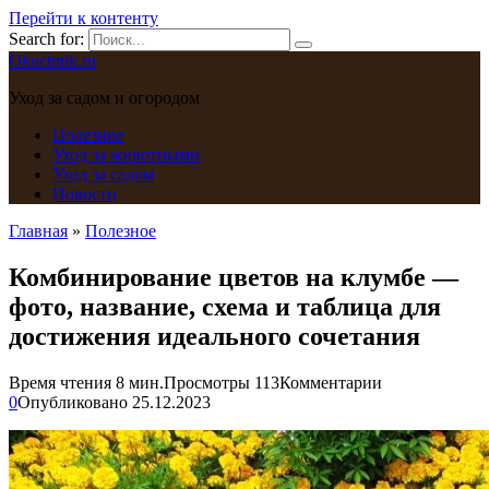
Перейти к контенту
Search for:
Okuchnik.ru
Уход за садом и огородом
Полезное
Уход за животными
Уход за садом
Новости
Главная
»
Полезное
Комбинирование цветов на клумбе —
фото, название, схема и таблица для
достижения идеального сочетания
Время чтения
8 мин.
Просмотры
113
Комментарии
0
Опубликовано
25.12.2023