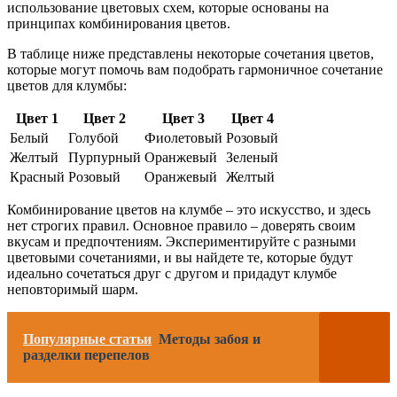
использование цветовых схем, которые основаны на
принципах комбинирования цветов.
В таблице ниже представлены некоторые сочетания цветов,
которые могут помочь вам подобрать гармоничное сочетание
цветов для клумбы:
Цвет 1
Цвет 2
Цвет 3
Цвет 4
Белый
Голубой
Фиолетовый
Розовый
Желтый
Пурпурный
Оранжевый
Зеленый
Красный
Розовый
Оранжевый
Желтый
Комбинирование цветов на клумбе – это искусство, и здесь
нет строгих правил. Основное правило – доверять своим
вкусам и предпочтениям. Экспериментируйте с разными
цветовыми сочетаниями, и вы найдете те, которые будут
идеально сочетаться друг с другом и придадут клумбе
неповторимый шарм.
Популярные статьи
Методы забоя и
разделки перепелов