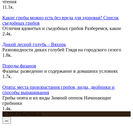
чтения
11.1к.
Какие грибы можно есть без вреда для здоровья? Список
съедобных грибов
Отличия ядовитых и съедобных грибов Разберемся, какие
2.4к.
Дикий лесной голубь – Вяхирь
Разновидности диких голубей Глядя на городского сизого
1.8к.
Породы фазанов
Фазаны: разведение и содержание в домашних условиях
1.7к.
Опята: места произрастания грибов, виды, двойники и
способы выращивания
Грибы опята и их виды Зимний опенок Начинающие
грибники
1.4к.
© 2026 Okuchnik.ru