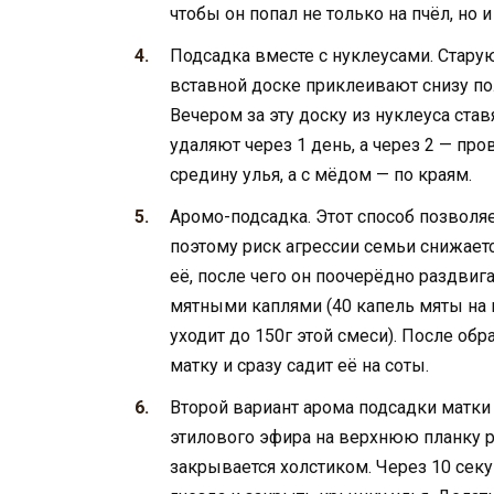
чтобы он попал не только на пчёл, но и
Подсадка вместе с нуклеусами. Стару
вставной доске приклеивают снизу по
Вечером за эту доску из нуклеуса ста
удаляют через 1 день, а через 2 — пр
средину улья, а с мёдом — по краям.
Аромо-подсадка. Этот способ позволя
поэтому риск агрессии семьи снижаетс
её, после чего он поочерёдно раздвиг
мятными каплями (40 капель мяты на п
уходит до 150г этой смеси). После об
матку и сразу садит её на соты.
Второй вариант арома подсадки матки
этилового эфира на верхнюю планку р
закрывается холстиком. Через 10 сек