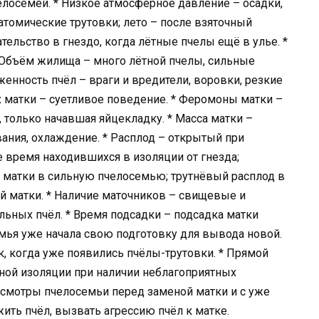
лосемей. * Низкое атмосферное давление – осадки,
натомические трутовки; лето – после взяточный
тельство в гнездо, когда лётные пчелы ещё в улье. *
* Объём жилища – много лётной пчелы, сильные
енность пчёл – враги и вредители, воровки, резкие
ах матки – суетливое поведение. * Феромоны матки –
, только начавшая яйцекладку. * Масса матки –
евания, охлаждение. * Расплод – открытый при
е время находившихся в изоляции от гнезда;
й матки в сильную пчелосемью; трутнёвый расплод в
й матки. * Наличие маточников – свищевые и
ольных пчёл. * Время подсадки – подсадка матки
емья уже начала свою подготовку для вывода новой.
к, когда уже появились пчёлы-трутовки. * Прямой
ной изоляции при наличии неблагоприятных
осмотры пчелосемьи перед заменой матки и с уже
ить пчёл, вызвать агрессию пчёл к матке.