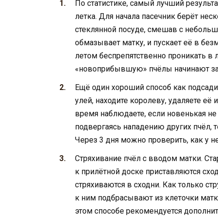
По статистике, самый лучший результ
летка. Для начала пасечник берёт нес
стеклянной посуде, смешав с неболь
обмазывает матку, и пускает её в без
летом беспрепятственно проникать в
«новоприбывшую» пчёлы начинают за н
Ещё один хороший способ как подсади
улей, находите королеву, удаляете её
время наблюдаете, если новенькая не
подвергаясь нападению других пчёл, т
Через 3 дня можно проверить, как у не
Стряхивание пчёл с вводом матки. Ста
к прилётной доске приставляются сход
стряхиваются в сходни. Как только ст
к ним подбрасывают из клеточки матку
этом способе рекомендуется дополните