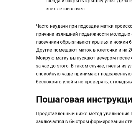
гнезда и закрыть крышку улья. Делат
всех лётных пчёл.
Часто неудачи при подсадке матки происх
причине излишней подвижности молодых о
пасечники обрызгивают крылья и ножки 
Другие помещают маток в клеточки и на 20
Мокрую матку выпускают вечером после ок
за час до этого. В таком случае, пчёлы из 
спокойную чаще принимают подсаженную. 
беспокоить улей и не проверять, откладыв
Пошаговая инструкци
Представленный ниже метод увеличения п
заключается в быстром формировании отв