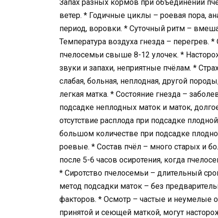
Запах разных кормов при объединении пче
ветер. * Годичные циклы – роевая пора, а
период, воровки. * Суточный ритм – вмеша
Температура воздуха гнезда – перегрев. 
пчелосемьи свыше 8-12 улочек. * Насторож
звуки и запахи, неприятные пчёлам. * Стр
слабая, больная, неплодная, другой породы
легкая матка. * Состояние гнезда – забол
подсадке неплодных маток и маток, долго
отсутствие расплода при подсадке плодно
большом количестве при подсадке плодно
роевые. * Состав пчёл – много старых и б
после 5-6 часов осиротения, когда пчелос
* Сиротство пчелосемьи – длительный сро
метод подсадки маток – без предваритель
факторов. * Осмотр – частые и неумелые 
принятой и сеющей маткой, могут насторож