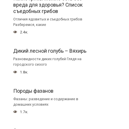
вреда для здоровья? Список
съедобных грибов
Отличия ядовитых и съедобных грибов
Разберемся, какие
2.4к.
Дикий лесной голубь – Вяхирь
Разновидности диких голубей Глядя на
городского сизого
1.8к.
Породы фазанов
Фазаны: разведение и содержание в
домашних условиях
1.7к.