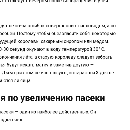
ь это следует вечером после возвращения в улей
одят не из-за ошибок совершённых пчеловодом, а по
собей. Поэтому чтобы обезопасить себя, некоторые
будущей королевы сахарным сиропом или мёдом.
-30 секунд окунают в воду температурой 30° С.
ончания лёта, а старую королеву следует забрать
улья будут искать матку и заметив другую —
Дым при этом не используют, и стараются 3 дня не
аются ли яйца.
я по увеличению пасеки
асеки — один из наиболее действенных. Он
одка пчёл.