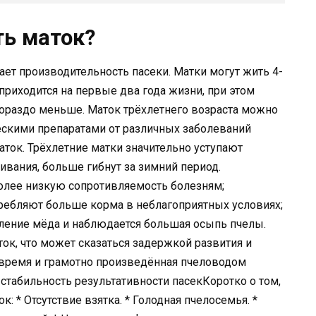
ть маток?
т производительность пасеки. Матки могут жить 4-
 приходится на первые два года жизни, при этом
 гораздо меньше. Маток трёхлетнего возраста можно
ескими препаратами от различных заболеваний
аток. Трёхлетние матки значительно уступают
вания, больше гибнут за зимний период.
олее низкую сопротивляемость болезням;
ребляют больше корма в неблагоприятных условиях;
бление мёда и наблюдается большая осыпь пчелы.
ок, что может сказаться задержкой развития и
время и грамотно произведённая пчеловодом
стабильность результативности пасекКоротко о том,
: * Отсутствие взятка. * Голодная пчелосемья. *