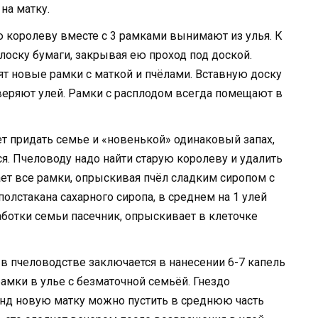
 на матку.
ю королеву вместе с 3 рамками вынимают из улья. К
лоску бумаги, закрывая ею проход под доской.
вят новые рамки с маткой и пчёлами. Вставную доску
оверяют улей. Рамки с расплодом всегда помещают в
ет придать семье и «новенькой» одинаковый запах,
я. Пчеловоду надо найти старую королеву и удалить
ает все рамки, опрыскивая пчёл сладким сиропом с
олстакана сахарного сиропа, в среднем на 1 улей
работки семьи пасечник, опрыскивает в клеточке
 в пчеловодстве заключается в нанесении 6-7 капель
амки в улье с безматочной семьёй. Гнездо
унд новую матку можно пустить в среднюю часть