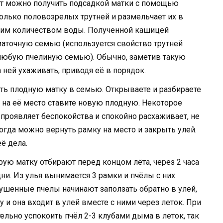
ат можно получить подсадкой матки с помощью
колько половозрелых трутней и размельчает их в
шим количеством воды. Полученной кашицей
маточную семью (используется свойство трутней
 любую пчелиную семью). Обычно, заметив такую
ей ухаживать, приводя её в порядок.
ть плодную матку в семью. Открываете и разбираете
 и на её место ставите новую плодную. Некоторое
 проявляет беспокойства и спокойно расхаживает, не
огда можно вернуть рамку на место и закрыть улей.
ё дела.
рую матку отбирают перед концом лёта, через 2 часа
ни. Из улья вынимается 3 рамки и пчёлы с них
рушенные пчёлы начинают заползать обратно в улей,
 и она входит в улей вместе с ними через леток. При
льно успокоить пчёл 2-3 клубами дыма в леток, так