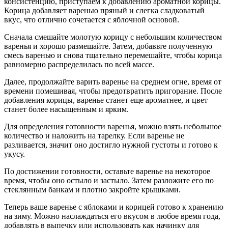
консистенцию, приступаем к добавлению ароматной корицы.
Корица добавляет варенью пряный и слегка сладковатый
вкус, что отлично сочетается с яблочной основой.
Сначала смешайте молотую корицу с небольшим количеством
варенья и хорошо размешайте. Затем, добавьте полученную
смесь варенью и снова тщательно перемешайте, чтобы корица
равномерно распределилась по всей массе.
Далее, продолжайте варить варенье на среднем огне, время от
времени помешивая, чтобы предотвратить пригорание. После
добавления корицы, варенье станет еще ароматнее, и цвет
станет более насыщенным и ярким.
Для определения готовности варенья, можно взять небольшое
количество и наложить на тарелку. Если варенье не
разливается, значит оно достигло нужной густоты и готово к
укусу.
По достижении готовности, оставьте варенье на некоторое
время, чтобы оно остыло и застыло. Затем разложите его по
стеклянным банкам и плотно закройте крышками.
Теперь ваше варенье с яблоками и корицей готово к хранению
на зиму. Можно наслаждаться его вкусом в любое время года,
добавлять в выпечку или использовать как начинку для