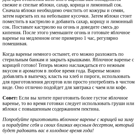
свежие и спелые яблоки, сахар, корица и лимонный сок.
Сначала яблоки необходимо очистить от кожуры и семян,
затем нарезать их на небольшие кусочки. Затем яблоки стоит
поместить в кастрюлю и добавить сахар, корицу и лимонный
сок. Поставьте кастрюлю на огонь и доведите смесь до
кипения. После этого уменьшите огонь и готовьте яблочное
варенье на медленном огне примерно 1 час, регулярно
помешивая.
Когда варенье немного остынет, его можно разложить по
стерильным банкам и закрыть крышками. Яблочное варенье с
корицей готово! Теперь можно наслаждаться его нежным
вкусом и ароматом в любое время года. Варенье можно
добавлять в выпечку, класть на хлеб и пироги, использовать
для приготовления десертов или просто употреблять в чистом
виде. Оно отлично подойдет для завтрака с чаем или кофе.
Совет:
Если вы хотите приготовить более густое яблочное
варенье, то во время готовки следует использовать груши или
яблоки с повышенным содержанием пектина.
Попробуйте приготовить яблочное варенье с корицей на зиму
и порадуйте себя и своих близких вкусным десертом, который
будет радовать вас в холодное время года!