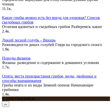
чтения
11.1к.
Какие грибы можно есть без вреда для здоровья? Список
съедобных грибов
Отличия ядовитых и съедобных грибов Разберемся, какие
2.4к.
Дикий лесной голубь – Вяхирь
Разновидности диких голубей Глядя на городского сизого
1.8к.
Породы фазанов
Фазаны: разведение и содержание в домашних условиях
1.7к.
Опята: места произрастания грибов, виды, двойники и
способы выращивания
Грибы опята и их виды Зимний опенок Начинающие
грибники
1.4к.
© 2026 Okuchnik.ru