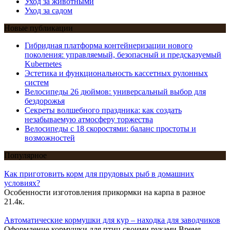
Уход за животными
Уход за садом
Новые публикации
Гибридная платформа контейнеризации нового
поколения: управляемый, безопасный и предсказуемый
Kubernetes
Эстетика и функциональность кассетных рулонных
систем
Велосипеды 26 дюймов: универсальный выбор для
бездорожья
Секреты волшебного праздника: как создать
незабываемую атмосферу торжества
Велосипеды с 18 скоростями: баланс простоты и
возможностей
Популярное
Как приготовить корм для прудовых рыб в домашних
условиях?
Особенности изготовления прикормки на карпа в разное
21.4к.
Автоматические кормушки для кур – находка для заводчиков
Оформление кормушки для птиц своими руками Время