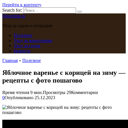
Перейти к контенту
Search for:
Okuchnik.ru
Уход за садом и огородом
Полезное
Уход за животными
Уход за садом
Новости
Главная
»
Полезное
Яблочное варенье с корицей на зиму —
рецепты с фото пошагово
Время чтения
9 мин.
Просмотры
29
Комментарии
0
Опубликовано
25.12.2023