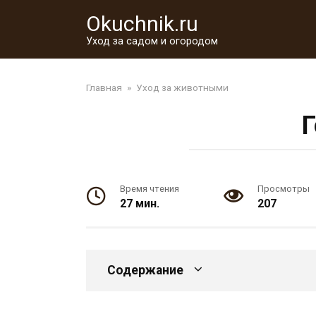
Перейти
Okuchnik.ru
к
контенту
Уход за садом и огородом
Главная
»
Уход за животными
Г
Время чтения
Просмотры
27 мин.
207
Содержание