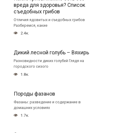
вреда для здоровья? Список
съедобных грибов
Отличия ядовитых и съедобных грибов
Разберемся, какие
2.4к.
Дикий лесной голубь – Вяхирь
Разновидности диких голубей Глядя на
городского сизого
1.8к.
Породы фазанов
Фазаны: разведение и содержание в
домашних условиях
1.7к.