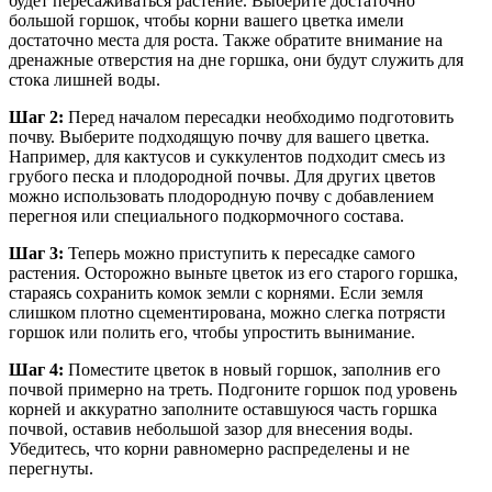
будет пересаживаться растение. Выберите достаточно
большой горшок, чтобы корни вашего цветка имели
достаточно места для роста. Также обратите внимание на
дренажные отверстия на дне горшка, они будут служить для
стока лишней воды.
Шаг 2:
Перед началом пересадки необходимо подготовить
почву. Выберите подходящую почву для вашего цветка.
Например, для кактусов и суккулентов подходит смесь из
грубого песка и плодородной почвы. Для других цветов
можно использовать плодородную почву с добавлением
перегноя или специального подкормочного состава.
Шаг 3:
Теперь можно приступить к пересадке самого
растения. Осторожно выньте цветок из его старого горшка,
стараясь сохранить комок земли с корнями. Если земля
слишком плотно сцементирована, можно слегка потрясти
горшок или полить его, чтобы упростить вынимание.
Шаг 4:
Поместите цветок в новый горшок, заполнив его
почвой примерно на треть. Подгоните горшок под уровень
корней и аккуратно заполните оставшуюся часть горшка
почвой, оставив небольшой зазор для внесения воды.
Убедитесь, что корни равномерно распределены и не
перегнуты.