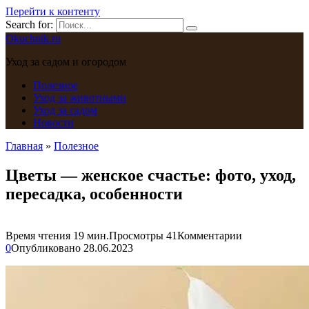
Перейти к контенту
Search for:
Okuchnik.ru
Уход за садом и огородом
Полезное
Уход за животными
Уход за садом
Новости
Главная
»
Полезное
Цветы — женское счастье: фото, уход,
пересадка, особенности
Время чтения
19 мин.
Просмотры
41
Комментарии
0
Опубликовано
28.06.2023