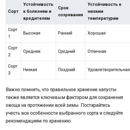
Устойчивость
Устойчивость к
Срок
Сорт
к болезням и
низким
созревания
вредителям
температурам
Сорт
Высокая
Ранний
Хорошая
1
Сорт
Средняя
Средний
Отличная
2
Сорт
Низкая
Поздний
Удовлетворительная
3
Важно помнить, что правильное хранение капусты
также является ключевым фактором для сохранения
овоща на протяжении всей зимы. Постарайтесь
учесть все особенности выбранного сорта и следуйте
рекомендациям по хранению.