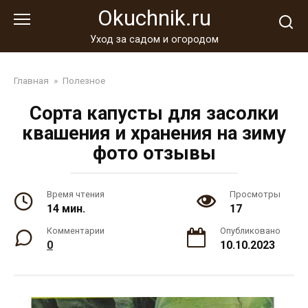
Перейти
Okuchnik.ru
к
контенту
Уход за садом и огородом
Главная
»
Полезное
Сорта капусты для засолки
квашения и хранения на зиму
фото отзывы
Время чтения
Просмотры
14 мин.
17
Комментарии
Опубликовано
0
10.10.2023