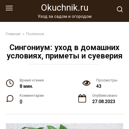
Перейти
Okuchnik.ru
к
контенту
Уход за садом и огородом
Главная
»
Полезное
Сингониум: уход в домашних
условиях, приметы и суеверия
Время чтения
Просмотры
8 мин.
43
Комментарии
Опубликовано
0
27.08.2023