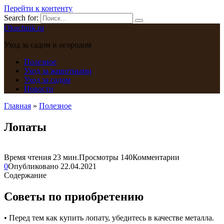
Перейти к контенту
Search for:
Okuchnik.ru
Уход за садом и огородом
Полезное
Уход за животными
Уход за садом
Новости
Главная
»
Полезное
Лопаты
Время чтения
23 мин.
Просмотры
140
Комментарии
0
Опубликовано
22.04.2021
Содержание
Советы по приобретению
• Перед тем как купить лопату, убедитесь в качестве металла.