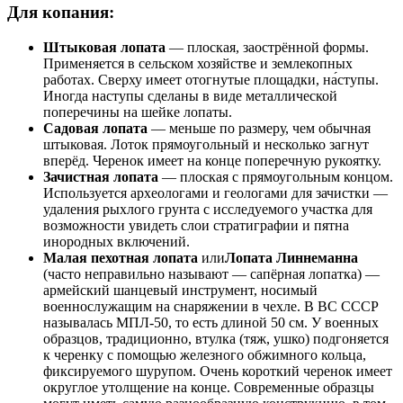
Для копания:
Штыковая лопата
— плоская, заострённой формы.
Применяется в сельском хозяйстве и землекопных
работах. Сверху имеет отогнутые площадки, на́ступы.
Иногда наступы сделаны в виде металлической
поперечины на шейке лопаты.
Садовая лопата
— меньше по размеру, чем обычная
штыковая. Лоток прямоугольный и несколько загнут
вперёд. Черенок имеет на конце поперечную рукоятку.
Зачистная лопата
— плоская с прямоугольным концом.
Используется археологами и геологами для зачистки —
удаления рыхлого грунта с исследуемого участка для
возможности увидеть слои стратиграфии и пятна
инородных включений.
Малая пехотная лопата
или
Лопата Линнеманна
(часто неправильно называют — сапёрная лопатка) —
армейский шанцевый инструмент, носимый
военнослужащим на снаряжении в чехле. В ВС СССР
называлась МПЛ-50, то есть длиной 50 см. У военных
образцов, традиционно, втулка (тяж, ушко) подгоняется
к черенку с помощью железного обжимного кольца,
фиксируемого шурупом. Очень короткий черенок имеет
округлое утолщение на конце. Современные образцы