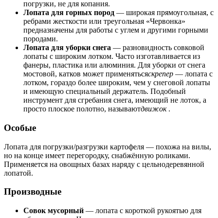
погрузки, не для копания.
Лопата для горных пород
— широкая прямоугольная, с
ребрами жесткости или треугольная «Червонка»
предназначены для работы с углем и другими горными
породами.
Лопата для уборки снега
— разновидность совковой
лопаты с широким лотком. Часто изготавливается из
фанеры, пластика или алюминия. Для уборки от снега
мостовой, катков может применяться
скрепер
— лопата с
лотком, гораздо более широким, чем у снеговой лопаты
и имеющую специальный держатель. Подобный
инструмент для сгребания снега, имеющий не лоток, а
просто плоское полотно, называют
движок
.
Особые
Лопата для погрузки/разгрузки картофеля — похожа на вилы,
но на конце имеет перегородку, снабжённую роликами.
Применяется на овощных базах наряду с цельнодеревянной
лопатой.
Производные
Совок мусорный
— лопата с короткой рукоятью для