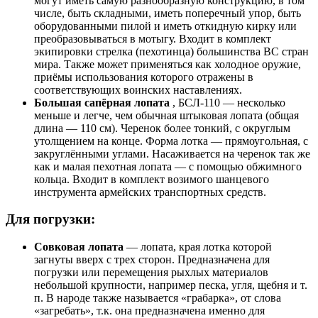
могут иметь самую разнообразную конструкцию, в том
числе, быть складными, иметь поперечный упор, быть
оборудованными пилой и иметь откидную кирку или
преобразовываться в мотыгу. Входит в комплект
экипировки стрелка (пехотинца) большинства ВС стран
мира. Также может применяться как холодное оружие,
приёмы использования которого отражены в
соответствующих воинских наставлениях.
Большая сапёрная лопата
, БСЛ-110 — несколько
меньше и легче, чем обычная штыковая лопата (общая
длина — 110 см). Черенок более тонкий, с округлым
утолщением на конце. Форма лотка — прямоугольная, с
закруглёнными углами. Насаживается на черенок так же
как и малая пехотная лопата — с помощью обжимного
кольца. Входит в комплект возимого шанцевого
инструмента армейских транспортных средств.
Для погрузки:
Совковая лопата
— лопата, края лотка которой
загнуты вверх с трех сторон. Предназначена для
погрузки или перемещения рыхлых материалов
небольшой крупности, например песка, угля, щебня и т.
п. В народе также называется «грабарка», от слова
«загребать», т.к. она предназначена именно для