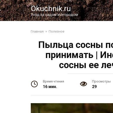
Перейти
Okuchnik.ru
к
контенту
Уход за садом и огородом
Главная
»
Полезное
Пыльца сосны по
принимать | И
сосны ее ле
Время чтения
Просмотры
16 мин.
29