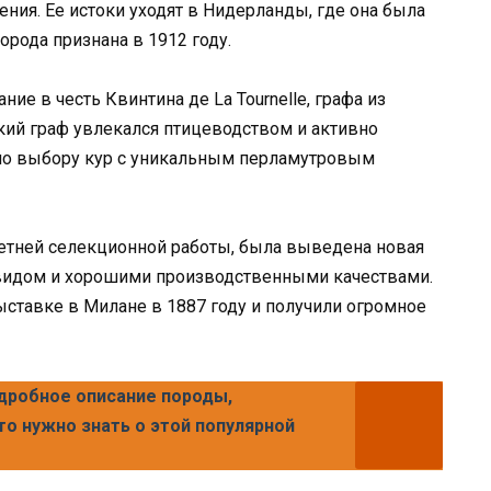
ия. Ее истоки уходят в Нидерланды, где она была
рода признана в 1912 году.
ие в честь Квинтина де La Tournelle, графа из
кий граф увлекался птицеводством и активно
 по выбору кур с уникальным перламутровым
летней селекционной работы, была выведена новая
видом и хорошими производственными качествами.
ставке в Милане в 1887 году и получили огромное
одробное описание породы,
то нужно знать о этой популярной