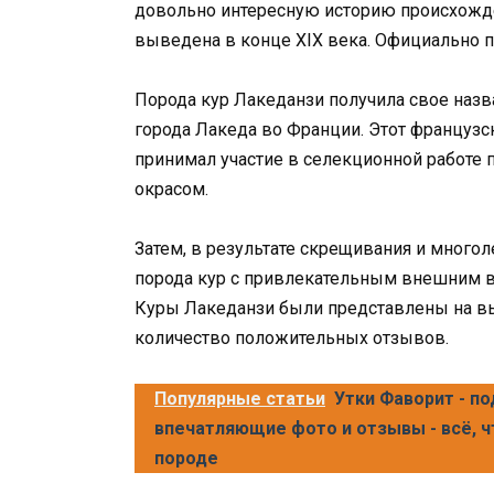
довольно интересную историю происхожден
выведена в конце XIX века. Официально по
Порода кур Лакеданзи получила свое назван
города Лакеда во Франции. Этот французс
принимал участие в селекционной работе
окрасом.
Затем, в результате скрещивания и много
порода кур с привлекательным внешним 
Куры Лакеданзи были представлены на вы
количество положительных отзывов.
Популярные статьи
Утки Фаворит - п
впечатляющие фото и отзывы - всё, ч
породе