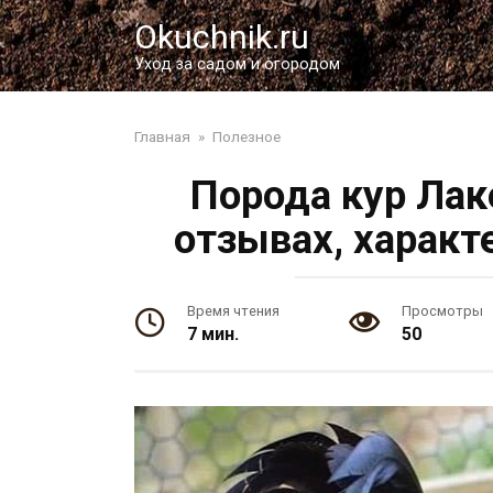
Перейти
Okuchnik.ru
к
контенту
Уход за садом и огородом
Главная
»
Полезное
Порода кур Лак
отзывах, характ
Время чтения
Просмотры
7 мин.
50