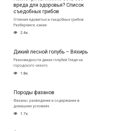
вреда для здоровья? Список
съедобных грибов
Отличия ядовитых и съедобных грибов
Разберемся, какие
2.4к.
Дикий лесной голубь – Вяхирь
Разновидности диких голубей Глядя на
городского сизого
1.8к.
Породы фазанов
Фазаны: разведение и содержание в
домашних условиях
1.7к.