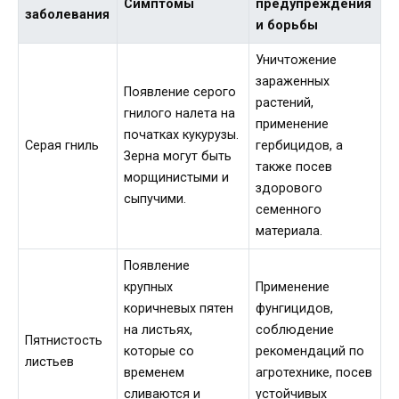
Симптомы
предупреждения
заболевания
и борьбы
Уничтожение
зараженных
Появление серого
растений,
гнилого налета на
применение
початках кукурузы.
Серая гниль
гербицидов, а
Зерна могут быть
также посев
морщинистыми и
здорового
сыпучими.
семенного
материала.
Появление
крупных
Применение
коричневых пятен
фунгицидов,
на листьях,
соблюдение
Пятнистость
которые со
рекомендаций по
листьев
временем
агротехнике, посев
сливаются и
устойчивых