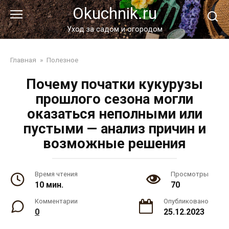
Перейти
Okuchnik.ru
к
контенту
Уход за садом и огородом
Главная
»
Полезное
Почему початки кукурузы
прошлого сезона могли
оказаться неполными или
пустыми — анализ причин и
возможные решения
Время чтения
Просмотры
10 мин.
70
Комментарии
Опубликовано
0
25.12.2023