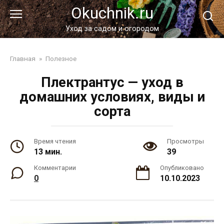
Перейти
Okuchnik.ru
к
контенту
Уход за садом и огородом
Главная
»
Полезное
Плектрантус — уход в
домашних условиях, виды и
сорта
Время чтения
Просмотры
13 мин.
39
Комментарии
Опубликовано
0
10.10.2023