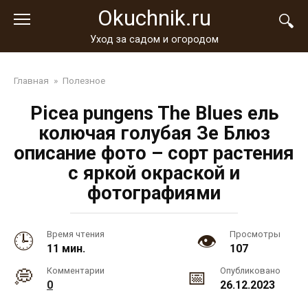
Перейти
Okuchnik.ru
к
контенту
Уход за садом и огородом
Главная
»
Полезное
Picea pungens The Blues ель
колючая голубая Зе Блюз
описание фото – сорт растения
с яркой окраской и
фотографиями
Время чтения
Просмотры
11 мин.
107
Комментарии
Опубликовано
0
26.12.2023