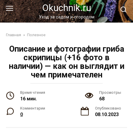
Перейти
Okuchnik.ru
к
контенту
Уход за садом и огородом
Главная
»
Полезное
Описание и фотографии гриба
скрипицы (+16 фото в
наличии) — как он выглядит и
чем примечателен
Время чтения
Просмотры
16 мин.
68
Комментарии
Опубликовано
0
08.10.2023