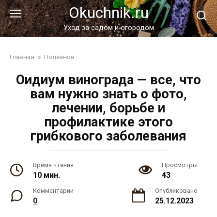
Перейти
Okuchnik.ru
к
контенту
Уход за садом и огородом
Главная
»
Полезное
Оидиум винограда — все, что
вам нужно знать о фото,
лечении, борьбе и
профилактике этого
грибкового заболевания
Время чтения
Просмотры
10 мин.
43
Комментарии
Опубликовано
0
25.12.2023