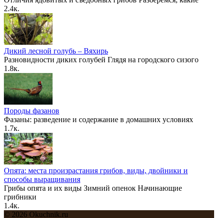
2.4к.
Дикий лесной голубь – Вяхирь
Разновидности диких голубей Глядя на городского сизого
1.8к.
Породы фазанов
Фазаны: разведение и содержание в домашних условиях
1.7к.
Опята: места произрастания грибов, виды, двойники и
способы выращивания
Грибы опята и их виды Зимний опенок Начинающие
грибники
1.4к.
© 2026 Okuchnik.ru