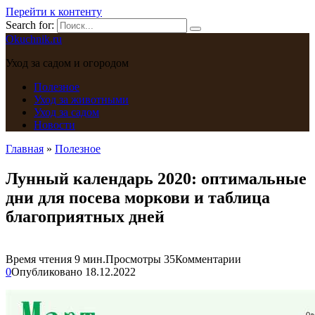
Перейти к контенту
Search for:
Okuchnik.ru
Уход за садом и огородом
Полезное
Уход за животными
Уход за садом
Новости
Главная
»
Полезное
Лунный календарь 2020: оптимальные
дни для посева моркови и таблица
благоприятных дней
Время чтения
9 мин.
Просмотры
35
Комментарии
0
Опубликовано
18.12.2022