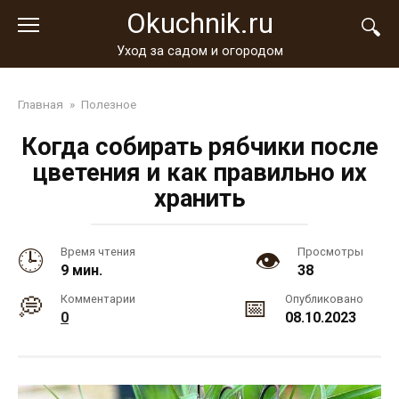
Перейти
Okuchnik.ru
к
контенту
Уход за садом и огородом
Главная
»
Полезное
Когда собирать рябчики после
цветения и как правильно их
хранить
Время чтения
Просмотры
9 мин.
38
Комментарии
Опубликовано
0
08.10.2023