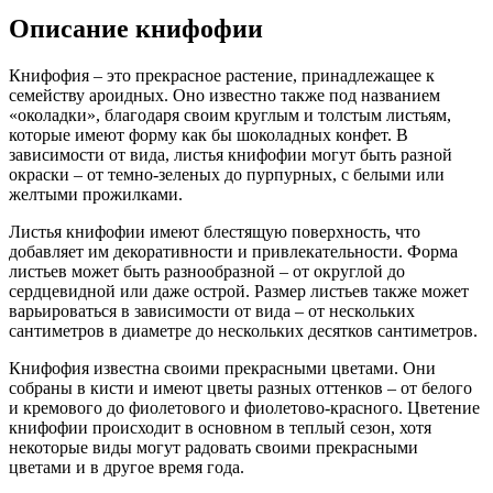
Описание книфофии
Книфофия – это прекрасное растение, принадлежащее к
семейству ароидных. Оно известно также под названием
«околадки», благодаря своим круглым и толстым листьям,
которые имеют форму как бы шоколадных конфет. В
зависимости от вида, листья книфофии могут быть разной
окраски – от темно-зеленых до пурпурных, с белыми или
желтыми прожилками.
Листья книфофии имеют блестящую поверхность, что
добавляет им декоративности и привлекательности. Форма
листьев может быть разнообразной – от округлой до
сердцевидной или даже острой. Размер листьев также может
варьироваться в зависимости от вида – от нескольких
сантиметров в диаметре до нескольких десятков сантиметров.
Книфофия известна своими прекрасными цветами. Они
собраны в кисти и имеют цветы разных оттенков – от белого
и кремового до фиолетового и фиолетово-красного. Цветение
книфофии происходит в основном в теплый сезон, хотя
некоторые виды могут радовать своими прекрасными
цветами и в другое время года.