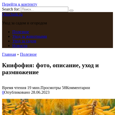
Перейти к контенту
Search for:
Okuchnik.ru
Уход за садом и огородом
Полезное
Уход за животными
Уход за садом
Новости
Главная
»
Полезное
Книфофия: фото, описание, уход и
размножение
Время чтения
19 мин.
Просмотры
58
Комментарии
0
Опубликовано
28.06.2023