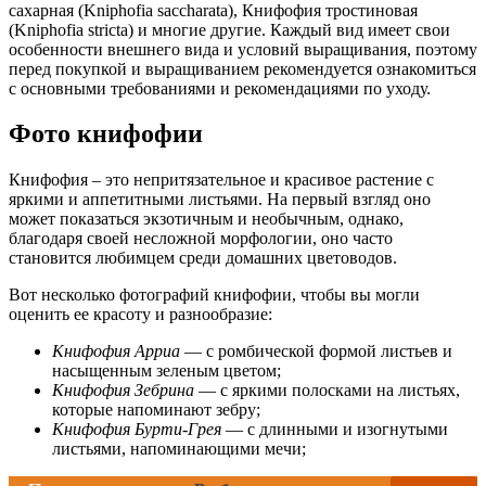
сахарная (Kniphofia saccharata), Книфофия тростиновая
(Kniphofia stricta) и многие другие. Каждый вид имеет свои
особенности внешнего вида и условий выращивания, поэтому
перед покупкой и выращиванием рекомендуется ознакомиться
с основными требованиями и рекомендациями по уходу.
Фото книфофии
Книфофия – это непритязательное и красивое растение с
яркими и аппетитными листьями. На первый взгляд оно
может показаться экзотичным и необычным, однако,
благодаря своей несложной морфологии, оно часто
становится любимцем среди домашних цветоводов.
Вот несколько фотографий книфофии, чтобы вы могли
оценить ее красоту и разнообразие:
Книфофия Арриа
— с ромбической формой листьев и
насыщенным зеленым цветом;
Книфофия Зебрина
— с яркими полосками на листьях,
которые напоминают зебру;
Книфофия Бурти-Грея
— с длинными и изогнутыми
листьями, напоминающими мечи;