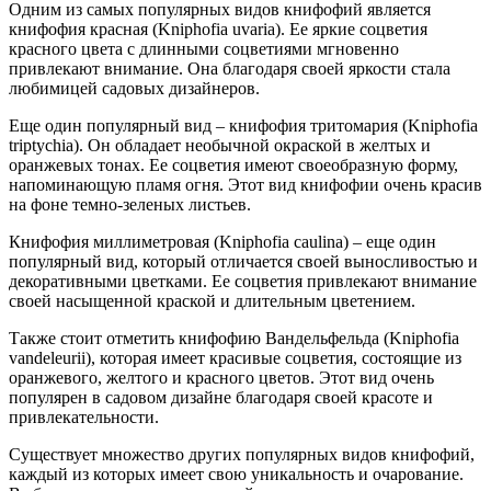
Одним из самых популярных видов книфофий является
книфофия красная (Kniphofia uvaria). Ее яркие соцветия
красного цвета с длинными соцветиями мгновенно
привлекают внимание. Она благодаря своей яркости стала
любимицей садовых дизайнеров.
Еще один популярный вид – книфофия тритомария (Kniphofia
triptychia). Он обладает необычной окраской в желтых и
оранжевых тонах. Ее соцветия имеют своеобразную форму,
напоминающую пламя огня. Этот вид книфофии очень красив
на фоне темно-зеленых листьев.
Книфофия миллиметровая (Kniphofia caulina) – еще один
популярный вид, который отличается своей выносливостью и
декоративными цветками. Ее соцветия привлекают внимание
своей насыщенной краской и длительным цветением.
Также стоит отметить книфофию Вандельфельда (Kniphofia
vandeleurii), которая имеет красивые соцветия, состоящие из
оранжевого, желтого и красного цветов. Этот вид очень
популярен в садовом дизайне благодаря своей красоте и
привлекательности.
Существует множество других популярных видов книфофий,
каждый из которых имеет свою уникальность и очарование.