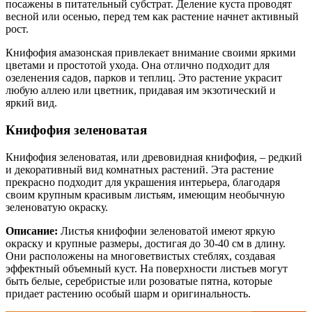
посажены в питательный субстрат. Деление куста проводят
весной или осенью, перед тем как растение начнет активный
рост.
Книфофия амазонская привлекает внимание своими яркими
цветами и простотой ухода. Она отлично подходит для
озеленения садов, парков и теплиц. Это растение украсит
любую аллею или цветник, придавая им экзотический и
яркий вид.
Книфофия зеленоватая
Книфофия зеленоватая, или древовидная книфофия, – редкий
и декоративный вид комнатных растений. Эта растение
прекрасно подходит для украшения интерьера, благодаря
своим крупным красивым листьям, имеющим необычную
зеленоватую окраску.
Описание:
Листья книфофии зеленоватой имеют яркую
окраску и крупные размеры, достигая до 30-40 см в длину.
Они расположены на многоветвистых стеблях, создавая
эффектный объемный куст. На поверхности листьев могут
быть белые, серебристые или розоватые пятна, которые
придает растению особый шарм и оригинальность.