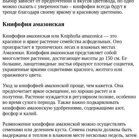
Выбор зависит от предпочтений и вкусов цветовода, но одно
можно сказать с уверенностью – книфофии всегда будут в
тренде благодаря своему яркому и красивому цветению.
Книфофия амазонская
Книфофия амазонская или Kniphofia amazonica — это
красивое и яркое растение семейства асфодельных. Оно
произрастает в тропических лесах и влажных местах
Амазонки. Книфофия амазонская представляет собой
многолетнее растение, достигающее высоты до 150 см. Ее
большие, ланцетовидные листья образуют плотные соцветия,
украшенные яркими соцветиями красного, желтого или
оранжевого цвета.
Уход за книфофией амазонской проще, чем кажется. Она
предпочитает яркое освещение, но хорошо растет и в
полутени. Растение нуждается в регулярном поливе, особенно
во время сухого периода. Также важно подкармливать
книфофию амазонскую удобрениями, содержащими азот,
фосфор и калий.
Размножение книфофии амазонской можно осуществлять
семенами или делением куста. Семена сначала должны быть
выдержаны в теплом и влажном месте несколько недель, затем