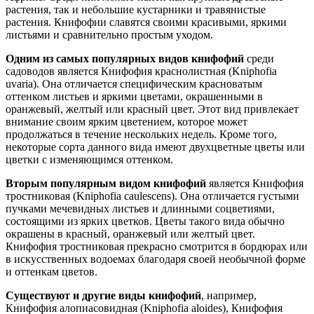
растения, так и небольшие кустарники и травянистые
растения. Книфофии славятся своими красивыми, яркими
листьями и сравнительно простым уходом.
Одним из самых популярных видов книфофий
среди
садоводов является Книфофия краснолистная (Kniphofia
uvaria). Она отличается специфическим красноватым
оттенком листьев и яркими цветами, окрашенными в
оранжевый, желтый или красный цвет. Этот вид привлекает
внимание своим ярким цветением, которое может
продолжаться в течение нескольких недель. Кроме того,
некоторые сорта данного вида имеют двухцветные цветы или
цветки с изменяющимся оттенком.
Вторым популярным видом книфофий
является Книфофия
тростниковая (Kniphofia caulescens). Она отличается густыми
пучками мечевидных листьев и длинными соцветиями,
состоящими из ярких цветков. Цветы такого вида обычно
окрашены в красный, оранжевый или желтый цвет.
Книфофия тростниковая прекрасно смотрится в бордюрах или
в искусственных водоемах благодаря своей необычной форме
и оттенкам цветов.
Существуют и другие виды книфофий
, например,
Книфофия алопиасовидная (Kniphofia aloides), Книфофия