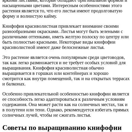
яркими листьями, которые обладают оригинальной формой и
насыщенными цветами. Интересным особенностями этого
растения является то, что его листья имеют продолговатую
форму и волнистую кайму.
Книфофия красиволистная привлекает внимание своими
разнообразными окрасками. Листья могут быть зелеными с
различными оттенками, иметь желтую полоску по центру или
быть полностью красными. Некоторые виды книфофии
красиволистной имеют даже белоснежные листья.
Это растение является очень популярным среди цветоводов,
так как легко размножается и не требует особых условий для
выращивания. Книфофия красиволистная обычно
выращивается в горшках или контейнерах и хорошо
смотрится как внутри помещений, так и на открытых террасах
и балконах.
Особенно привлекательной особенностью книфофии является
ее способность легко адаптироваться к различным условиям
содержания. Она может расти как на солнечных местах, так и
в полутени или тени. Однако, рекомендуется избегать прямых
солнечных лучей, чтобы не сжигать листья.
Советы по выращиванию книфофии