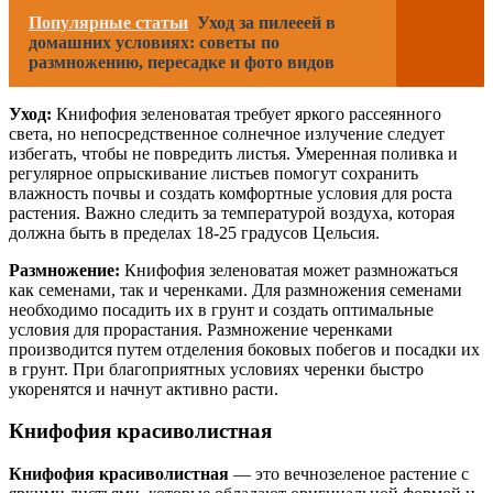
Популярные статьи
Уход за пилееей в
домашних условиях: советы по
размножению, пересадке и фото видов
Уход:
Книфофия зеленоватая требует яркого рассеянного
света, но непосредственное солнечное излучение следует
избегать, чтобы не повредить листья. Умеренная поливка и
регулярное опрыскивание листьев помогут сохранить
влажность почвы и создать комфортные условия для роста
растения. Важно следить за температурой воздуха, которая
должна быть в пределах 18-25 градусов Цельсия.
Размножение:
Книфофия зеленоватая может размножаться
как семенами, так и черенками. Для размножения семенами
необходимо посадить их в грунт и создать оптимальные
условия для прорастания. Размножение черенками
производится путем отделения боковых побегов и посадки их
в грунт. При благоприятных условиях черенки быстро
укоренятся и начнут активно расти.
Книфофия красиволистная
Книфофия красиволистная
— это вечнозеленое растение с