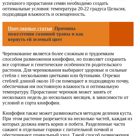
успешного прорастания семян необходимо создать
оптимальные условия: температура 20-22 градуса Цельсия,
подходящая влажность и освещенность.
Популярные статьи
Причины
пожелтения газонной травы и как
вернуть ей зеленый цвет
Черенкование является более сложным и трудоемким
способом размножения книфофии, но позволяет сохранить
все сортовые и генетические особенности родительского
растения. Для черенкования выбирают здоровые и сильные
стебли с несколькими цветками или бутоными. Отрезки
стеблей длиной около 10 см помещают в подходящую почву,
обеспечивая им постоянную влажность и оптимальную
температуру. Прорастание черенков может занять от
нескольких недель до нескольких месяцев, в зависимости от
условий и сорта книфофии.
Книфофия также может размножаться методом деления куста.
При этом растение разрезается на несколько частей, каждая из
которых должна иметь корни и побеги. Разделенные части
сажают в отдельные горшки с питательной почвой и
обеспечивают правильный уход. Такой способ размножения