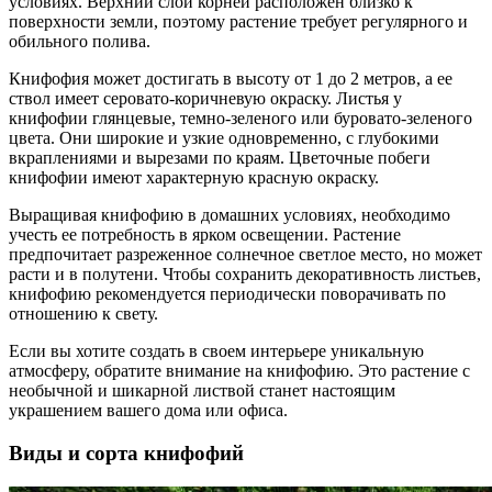
условиях. Верхний слой корней расположен близко к
поверхности земли, поэтому растение требует регулярного и
обильного полива.
Книфофия может достигать в высоту от 1 до 2 метров, а ее
ствол имеет серовато-коричневую окраску. Листья у
книфофии глянцевые, темно-зеленого или буровато-зеленого
цвета. Они широкие и узкие одновременно, с глубокими
вкраплениями и вырезами по краям. Цветочные побеги
книфофии имеют характерную красную окраску.
Выращивая книфофию в домашних условиях, необходимо
учесть ее потребность в ярком освещении. Растение
предпочитает разреженное солнечное светлое место, но может
расти и в полутени. Чтобы сохранить декоративность листьев,
книфофию рекомендуется периодически поворачивать по
отношению к свету.
Если вы хотите создать в своем интерьере уникальную
атмосферу, обратите внимание на книфофию. Это растение с
необычной и шикарной листвой станет настоящим
украшением вашего дома или офиса.
Виды и сорта книфофий