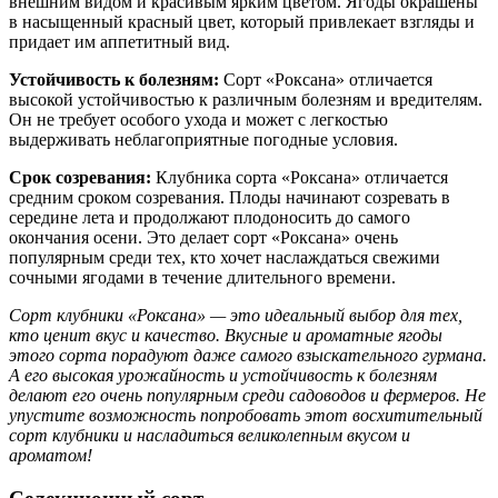
внешним видом и красивым ярким цветом. Ягоды окрашены
в насыщенный красный цвет, который привлекает взгляды и
придает им аппетитный вид.
Устойчивость к болезням:
Сорт «Роксана» отличается
высокой устойчивостью к различным болезням и вредителям.
Он не требует особого ухода и может с легкостью
выдерживать неблагоприятные погодные условия.
Срок созревания:
Клубника сорта «Роксана» отличается
средним сроком созревания. Плоды начинают созревать в
середине лета и продолжают плодоносить до самого
окончания осени. Это делает сорт «Роксана» очень
популярным среди тех, кто хочет наслаждаться свежими
сочными ягодами в течение длительного времени.
Сорт клубники «Роксана» — это идеальный выбор для тех,
кто ценит вкус и качество. Вкусные и ароматные ягоды
этого сорта порадуют даже самого взыскательного гурмана.
А его высокая урожайность и устойчивость к болезням
делают его очень популярным среди садоводов и фермеров. Не
упустите возможность попробовать этот восхитительный
сорт клубники и насладиться великолепным вкусом и
ароматом!