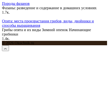
Породы фазанов
Фазаны: разведение и содержание в домашних условиях
1.7к.
Опята: места произрастания грибов, виды, двойники и
способы выращивания
Грибы опята и их виды Зимний опенок Начинающие
грибники
1.4к.
© 2026 Okuchnik.ru