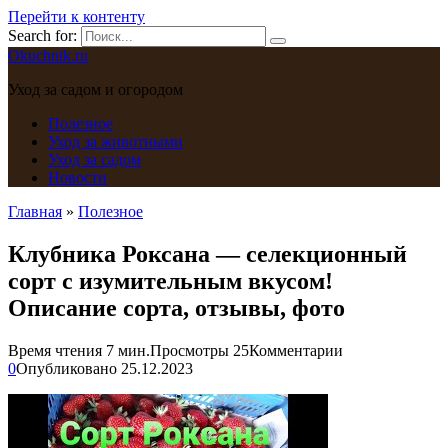
Перейти к контенту
Search for:
Okuchnik.ru
Уход за садом и огородом
Полезное
Уход за животными
Уход за садом
Новости
Главная
»
Полезное
Клубника Роксана — селекционный
сорт с изумительным вкусом!
Описание сорта, отзывы, фото
Время чтения
7 мин.
Просмотры
25
Комментарии
0
Опубликовано
25.12.2023