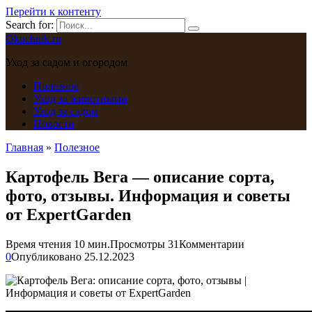
Перейти к контенту
Search for:
Okuchnik.ru
Уход за садом и огородом
Полезное
Уход за животными
Уход за садом
Новости
Главная
»
Полезное
Картофель Вега — описание сорта,
фото, отзывы. Информация и советы
от ExpertGarden
Время чтения
10 мин.
Просмотры
31
Комментарии
0
Опубликовано
25.12.2023