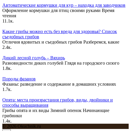
Автоматические кормушки для кур – находка для заводчиков
Оформление кормушки для птиц своими руками Время
чтения
11.1к.
Какие грибы можно есть без вреда для здоровья? Список
съедобных грибов
Отличия ядовитых и съедобных грибов Разберемся, какие
2.4к.
Дикий лесной голубь – Вяхирь
Разновидности диких голубей Глядя на городского сизого
1.8к.
Породы фазанов
Фазаны: разведение и содержание в домашних условиях
1.7к.
Опята: места произрастания грибов, виды, двойники и
способы выращивания
Грибы опята и их виды Зимний опенок Начинающие
грибники
1.4к.
© 2026 Okuchnik.ru