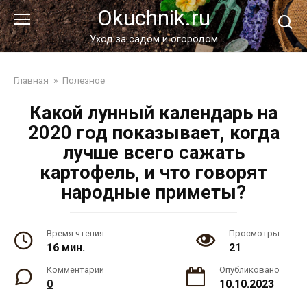
Перейти
Okuchnik.ru
к
контенту
Уход за садом и огородом
Главная
»
Полезное
Какой лунный календарь на
2020 год показывает, когда
лучше всего сажать
картофель, и что говорят
народные приметы?
Время чтения
Просмотры
16 мин.
21
Комментарии
Опубликовано
0
10.10.2023