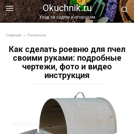
Перейти
Okuchnik.ru
к
контенту
Уход за садом и огородом
Главная
»
Полезное
Как сделать роевню для пчел
своими руками: подробные
чертежи, фото и видео
инструкция