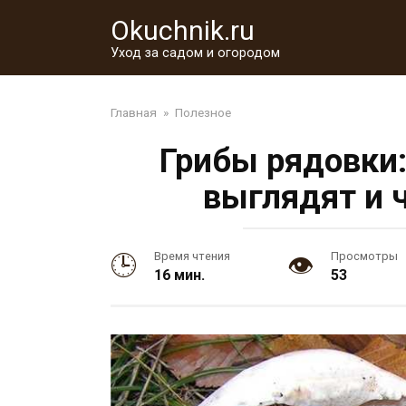
Перейти
Okuchnik.ru
к
контенту
Уход за садом и огородом
Главная
»
Полезное
Грибы рядовки:
выглядят и 
Время чтения
Просмотры
16 мин.
53