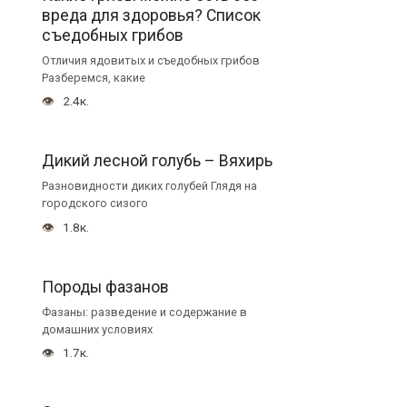
вреда для здоровья? Список
съедобных грибов
Отличия ядовитых и съедобных грибов
Разберемся, какие
2.4к.
Дикий лесной голубь – Вяхирь
Разновидности диких голубей Глядя на
городского сизого
1.8к.
Породы фазанов
Фазаны: разведение и содержание в
домашних условиях
1.7к.