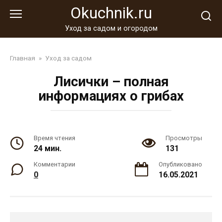
Перейти
Okuchnik.ru
к
контенту
Уход за садом и огородом
Главная
»
Уход за садом
Лисички – полная
информациях о грибах
Время чтения
Просмотры
24 мин.
131
Комментарии
Опубликовано
0
16.05.2021