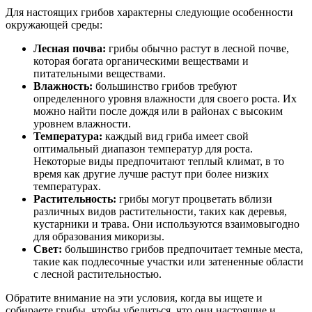
Для настоящих грибов характерны следующие особенности
окружающей среды:
Лесная почва:
грибы обычно растут в лесной почве,
которая богата органическими веществами и
питательными веществами.
Влажность:
большинство грибов требуют
определенного уровня влажности для своего роста. Их
можно найти после дождя или в районах с высоким
уровнем влажности.
Температура:
каждый вид гриба имеет свой
оптимальный диапазон температур для роста.
Некоторые виды предпочитают теплый климат, в то
время как другие лучше растут при более низких
температурах.
Растительность:
грибы могут процветать вблизи
различных видов растительности, таких как деревья,
кустарники и трава. Они используются взаимовыгодно
для образования микоризы.
Свет:
большинство грибов предпочитает темные места,
такие как подлесочные участки или затененные области
с лесной растительностью.
Обратите внимание на эти условия, когда вы ищете и
собираете грибы, чтобы убедиться, что они настоящие и