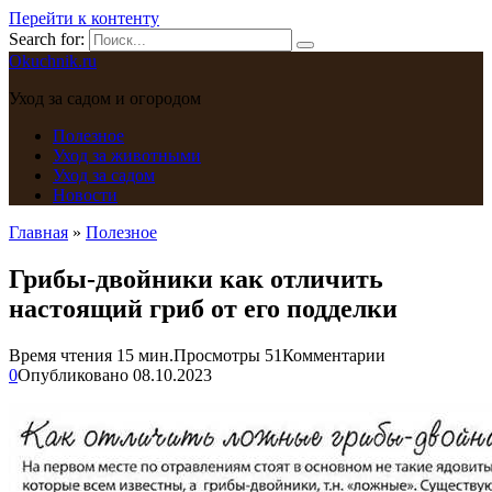
Перейти к контенту
Search for:
Okuchnik.ru
Уход за садом и огородом
Полезное
Уход за животными
Уход за садом
Новости
Главная
»
Полезное
Грибы-двойники как отличить
настоящий гриб от его подделки
Время чтения
15 мин.
Просмотры
51
Комментарии
0
Опубликовано
08.10.2023