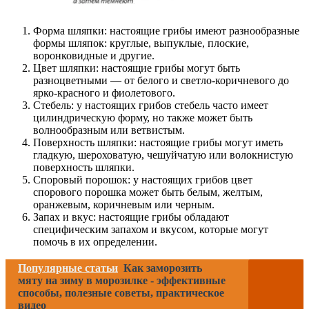
Форма шляпки: настоящие грибы имеют разнообразные
формы шляпок: круглые, выпуклые, плоские,
воронковидные и другие.
Цвет шляпки: настоящие грибы могут быть
разноцветными — от белого и светло-коричневого до
ярко-красного и фиолетового.
Стебель: у настоящих грибов стебель часто имеет
цилиндрическую форму, но также может быть
волнообразным или ветвистым.
Поверхность шляпки: настоящие грибы могут иметь
гладкую, шероховатую, чешуйчатую или волокнистую
поверхность шляпки.
Споровый порошок: у настоящих грибов цвет
спорового порошка может быть белым, желтым,
оранжевым, коричневым или черным.
Запах и вкус: настоящие грибы обладают
специфическим запахом и вкусом, которые могут
помочь в их определении.
Популярные статьи
Как заморозить
мяту на зиму в морозилке - эффективные
способы, полезные советы, практическое
видео