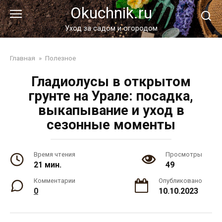
Перейти
Okuchnik.ru
к
контенту
Уход за садом и огородом
Главная
»
Полезное
Гладиолусы в открытом
грунте на Урале: посадка,
выкапывание и уход в
сезонные моменты
Время чтения
Просмотры
21 мин.
49
Комментарии
Опубликовано
0
10.10.2023