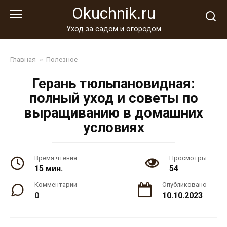
Перейти
Okuchnik.ru
к
контенту
Уход за садом и огородом
Главная
»
Полезное
Герань тюльпановидная:
полный уход и советы по
выращиванию в домашних
условиях
Время чтения
Просмотры
15 мин.
54
Комментарии
Опубликовано
0
10.10.2023