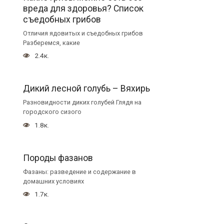
вреда для здоровья? Список
съедобных грибов
Отличия ядовитых и съедобных грибов
Разберемся, какие
2.4к.
Дикий лесной голубь – Вяхирь
Разновидности диких голубей Глядя на
городского сизого
1.8к.
Породы фазанов
Фазаны: разведение и содержание в
домашних условиях
1.7к.