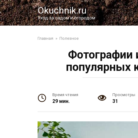
Перейти
Okuchnik.ru
к
контенту
Уход за садом и огородом
Главная
»
Полезное
Фотографии 
популярных 
Время чтения
Просмотры
29 мин.
31