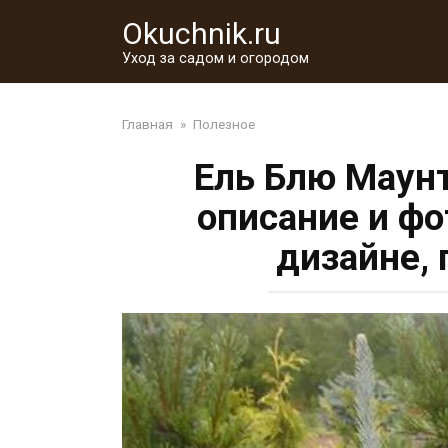
Перейти
Okuchnik.ru
к
контенту
Уход за садом и огородом
Главная
»
Полезное
Ель Блю Маунт
описание и ф
дизайне, 