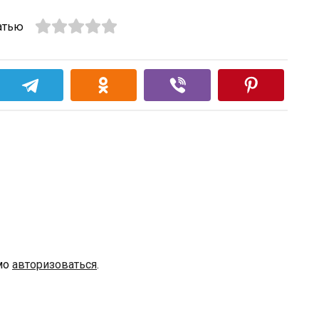
атью
мо
авторизоваться
.