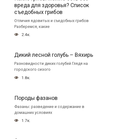
вреда для здоровья? Список
съедобных грибов
Отличия ядовитых и съедобных грибов
Разберемся, какие
2.4к.
Дикий лесной голубь – Вяхирь
Разновидности диких голубей Глядя на
городского сизого
1.8к.
Породы фазанов
Фазаны: разведение и содержание в
домашних условиях
1.7к.