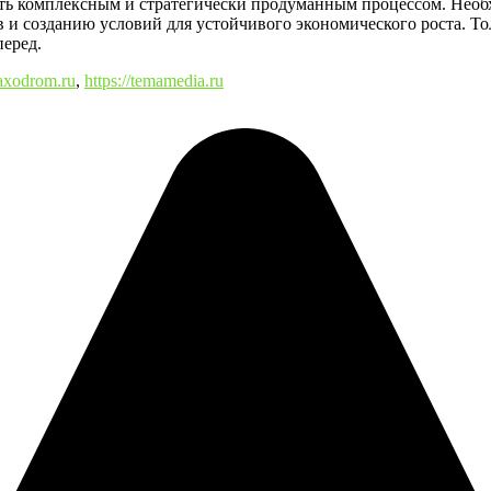
ть комплексным и стратегически продуманным процессом. Необ
 созданию условий для устойчивого экономического роста. Тол
перед.
/taxodrom.ru
,
https://temamedia.ru