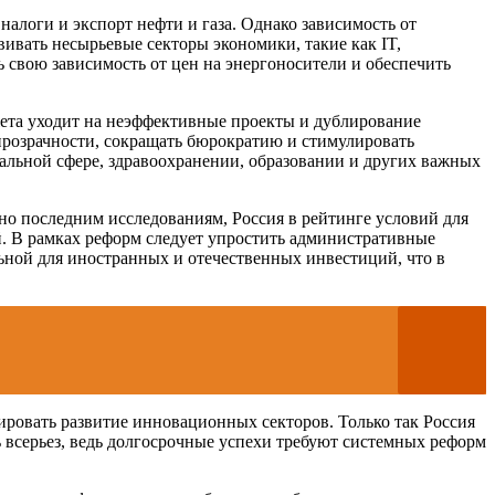
алоги и экспорт нефти и газа. Однако зависимость от
вивать несырьевые секторы экономики, такие как IT,
 свою зависимость от цен на энергоносители и обеспечить
джета уходит на неэффективные проекты и дублирование
прозрачности, сокращать бюрократию и стимулировать
альной сфере, здравоохранении, образовании и других важных
о последним исследованиям, Россия в рейтинге условий для
й. В рамках реформ следует упростить административные
льной для иностранных и отечественных инвестиций, что в
ировать развитие инновационных секторов. Только так Россия
 всерьез, ведь долгосрочные успехи требуют системных реформ