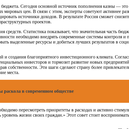
 бюджета. Сегодня основной источник пополнения казны — это н
х мировых цен. В связи с этим, эксперты советуют активнее раз
ровать источники доходов. В результате Россия сможет снизить
фраструктурных проектов.
ия средств. Статистика показывает, что значительная часть бю
ивности необходимо внедрять современные системы контроля и 
вать выделенные ресурсы и добиться лучших результатов в соци
 и создания благоприятного инвестиционного климата. Согласн
тенциальных инвесторов и тормозит развитие новых предприяти
прав собственности. Эти шаги сделают страну более привлекате
ие места.
ы раскола в современном обществе
обходимо пересмотреть приоритеты в расходах и активно стимул
 уровень жизни своих граждан.» Этот совет стоит воспринимать