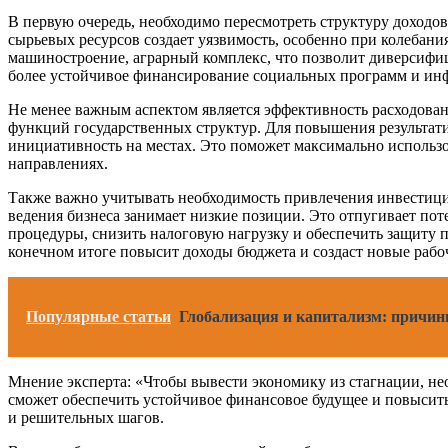
В первую очередь, необходимо пересмотреть структуру доходов
сырьевых ресурсов создает уязвимость, особенно при колебания
машиностроение, аграрный комплекс, что позволит диверсифици
более устойчивое финансирование социальных программ и ин
Не менее важным аспектом является эффективность расходован
функций государственных структур. Для повышения результат
инициативность на местах. Это поможет максимально использо
направлениях.
Также важно учитывать необходимость привлечения инвестиций
ведения бизнеса занимает низкие позиции. Это отпугивает по
процедуры, снизить налоговую нагрузку и обеспечить защиту 
конечном итоге повысит доходы бюджета и создаст новые рабоч
Популярные статьи
Глобализация и капитализм: причин
Мнение эксперта: «Чтобы вывести экономику из стагнации, не
сможет обеспечить устойчивое финансовое будущее и повысить
и решительных шагов.