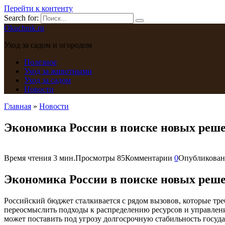
Перейти к контенту
Search for:
Okuchnik.ru
Уход за садом и огородом
Полезное
Уход за животными
Уход за садом
Новости
Главная
»
Новости
Экономика России в поиске новых реше
Время чтения
3 мин.
Просмотры
85
Комментарии
0
Опубликован
Экономика России в поиске новых реше
Российский бюджет сталкивается с рядом вызовов, которые т
переосмыслить подходы к распределению ресурсов и управлени
может поставить под угрозу долгосрочную стабильность госуда