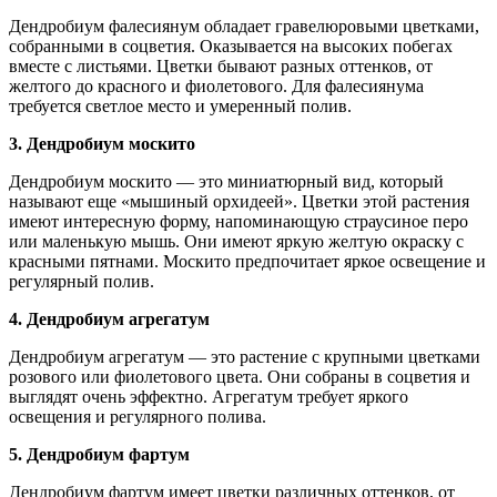
Дендробиум фалесиянум обладает гравелюровыми цветками,
собранными в соцветия. Оказывается на высоких побегах
вместе с листьями. Цветки бывают разных оттенков, от
желтого до красного и фиолетового. Для фалесиянума
требуется светлое место и умеренный полив.
3. Дендробиум москито
Дендробиум москито — это миниатюрный вид, который
называют еще «мышиный орхидеей». Цветки этой растения
имеют интересную форму, напоминающую страусиное перо
или маленькую мышь. Они имеют яркую желтую окраску с
красными пятнами. Москито предпочитает яркое освещение и
регулярный полив.
4. Дендробиум агрегатум
Дендробиум агрегатум — это растение с крупными цветками
розового или фиолетового цвета. Они собраны в соцветия и
выглядят очень эффектно. Агрегатум требует яркого
освещения и регулярного полива.
5. Дендробиум фартум
Дендробиум фартум имеет цветки различных оттенков, от