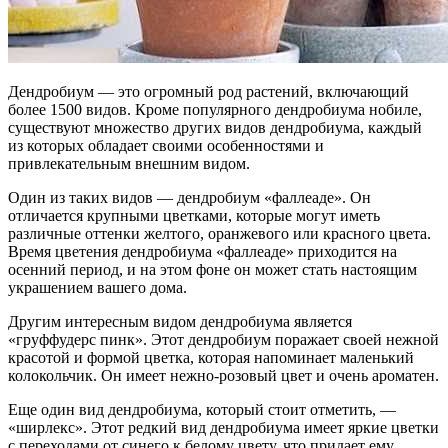
Дендробиум — это огромный род растений, включающий
более 1500 видов. Кроме популярного дендробиума нобиле,
существуют множество других видов дендробиума, каждый
из которых обладает своими особенностями и
привлекательным внешним видом.
Один из таких видов — дендробиум «фаллеаде». Он
отличается крупными цветками, которые могут иметь
различные оттенки желтого, оранжевого или красного цвета.
Время цветения дендробиума «фаллеаде» приходится на
осенний период, и на этом фоне он может стать настоящим
украшением вашего дома.
Другим интересным видом дендробиума является
«груффудерс пинк». Этот дендробиум поражает своей нежной
красотой и формой цветка, которая напоминает маленький
колокольчик. Он имеет нежно-розовый цвет и очень ароматен.
Еще один вид дендробиума, который стоит отметить, —
«ширлекс». Этот редкий вид дендробиума имеет яркие цветки
с переходами от синего к белому цвету, что придает ему