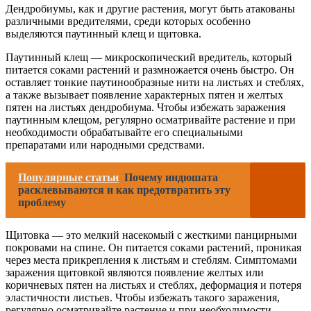
Дендробиумы, как и другие растения, могут быть атакованы
различными вредителями, среди которых особенно
выделяются паутинный клещ и щитовка.
Паутинный клещ — микроскопический вредитель, который
питается соками растений и размножается очень быстро. Он
оставляет тонкие паутинообразные нити на листьях и стеблях,
а также вызывает появление характерных пятен и желтых
пятен на листьях дендробиума. Чтобы избежать заражения
паутинным клещом, регулярно осматривайте растение и при
необходимости обрабатывайте его специальными
препаратами или народными средствами.
Популярные статьи
Почему индюшата
расклевываются и как предотвратить эту
проблему
Щитовка — это мелкий насекомый с жесткими панцирными
покровами на спине. Он питается соками растений, проникая
через места прикрепления к листьям и стеблям. Симптомами
заражения щитовкой являются появление желтых или
коричневых пятен на листьях и стеблях, деформация и потеря
эластичности листьев. Чтобы избежать такого заражения,
регулярно осматривайте растение и при необходимости