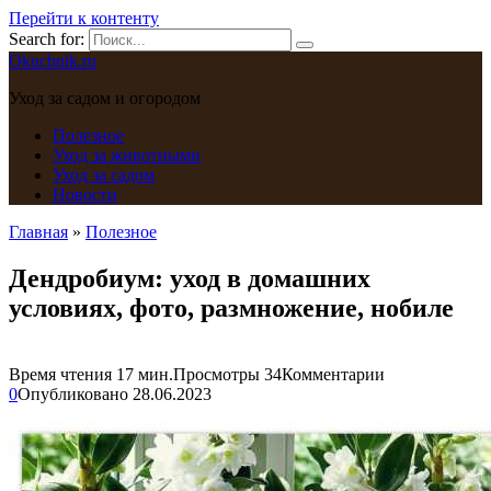
Перейти к контенту
Search for:
Okuchnik.ru
Уход за садом и огородом
Полезное
Уход за животными
Уход за садом
Новости
Главная
»
Полезное
Дендробиум: уход в домашних
условиях, фото, размножение, нобиле
Время чтения
17 мин.
Просмотры
34
Комментарии
0
Опубликовано
28.06.2023