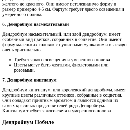
желтого до красного. Они имеют петалевидную форму и
размер примерно 4-5 см. Фартум требует яркого освещения и
умеренного полива.
6. Дендробиум насмехательный
Дендробиум насмехательный, или злой дендробиум, имеет
особенный вид цветков, собранных в соцветие. Они имеют
форму маленьких головок с пушистыми «ушками» и выглядят
очень оригинально.
Требует яркого освещения и умеренного полива.
Цветы могут быть желтыми, фиолетовыми или
розовыми.
7. Дендробиум кингианум
Дендробиум кингианум, или королевский дендробиум, имеет
крупные цветы различных оттенков, собранные в соцветия.
Они обладают приятным ароматом и являются одними из
самых красивых представителей рода Дендробиум.
Кингианум требует яркого света и умеренного полива.
Дендробиум Нобиле