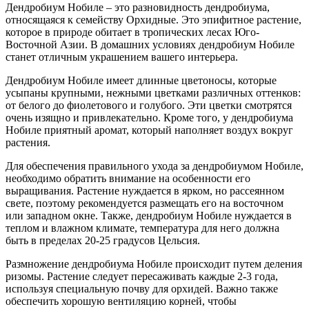
Дендробиум Нобиле – это разновидность дендробиума,
относящаяся к семейству Орхидные. Это эпифитное растение,
которое в природе обитает в тропических лесах Юго-
Восточной Азии. В домашних условиях дендробиум Нобиле
станет отличным украшением вашего интерьера.
Дендробиум Нобиле имеет длинные цветоносы, которые
усыпаны крупными, нежными цветками различных оттенков:
от белого до фиолетового и голубого. Эти цветки смотрятся
очень изящно и привлекательно. Кроме того, у дендробиума
Нобиле приятный аромат, который наполняет воздух вокруг
растения.
Для обеспечения правильного ухода за дендробиумом Нобиле,
необходимо обратить внимание на особенности его
выращивания. Растение нуждается в ярком, но рассеянном
свете, поэтому рекомендуется размещать его на восточном
или западном окне. Также, дендробиум Нобиле нуждается в
теплом и влажном климате, температура для него должна
быть в пределах 20-25 градусов Цельсия.
Размножение дендробиума Нобиле происходит путем деления
ризомы. Растение следует пересаживать каждые 2-3 года,
используя специальную почву для орхидей. Важно также
обеспечить хорошую вентиляцию корней, чтобы