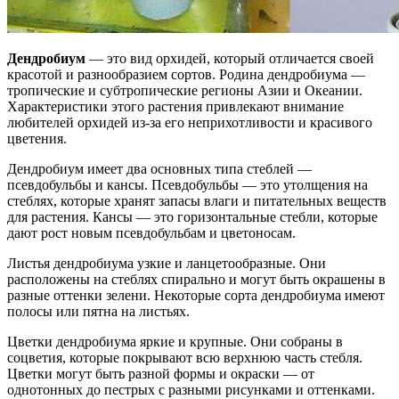
Дендробиум
— это вид орхидей, который отличается своей
красотой и разнообразием сортов. Родина дендробиума —
тропические и субтропические регионы Азии и Океании.
Характеристики этого растения привлекают внимание
любителей орхидей из-за его неприхотливости и красивого
цветения.
Дендробиум имеет два основных типа стеблей —
псевдобульбы и кансы. Псевдобульбы — это утолщения на
стеблях, которые хранят запасы влаги и питательных веществ
для растения. Кансы — это горизонтальные стебли, которые
дают рост новым псевдобульбам и цветоносам.
Листья дендробиума узкие и ланцетообразные. Они
расположены на стеблях спирально и могут быть окрашены в
разные оттенки зелени. Некоторые сорта дендробиума имеют
полосы или пятна на листьях.
Цветки дендробиума яркие и крупные. Они собраны в
соцветия, которые покрывают всю верхнюю часть стебля.
Цветки могут быть разной формы и окраски — от
однотонных до пестрых с разными рисунками и оттенками.