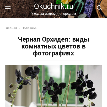
Перейти
Okuchnik.ru
к
контенту
Уход за садом и огородом
Главная
»
Полезное
Черная Орхидея: виды
комнатных цветов в
фотографиях