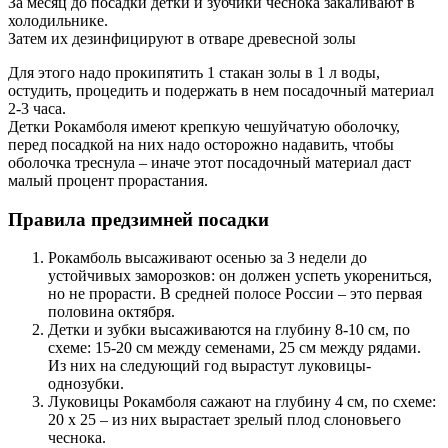
За месяц до посадки детки и зубчики чеснока закаливают в
холодильнике.
Затем их дезинфицируют в отваре древесной золы
Для этого надо прокипятить 1 стакан золы в 1 л воды,
остудить, процедить и подержать в нем посадочный материал
2-3 часа.
Детки Рокамболя имеют крепкую чешуйчатую оболочку,
перед посадкой на них надо осторожно надавить, чтобы
оболочка треснула – иначе этот посадочный материал даст
малый процент прорастания.
Правила предзимней посадки
Рокамболь высаживают осенью за 3 недели до
устойчивых заморозков: он должен успеть укорениться,
но не прорасти. В средней полосе России – это первая
половина октября.
Детки и зубки высаживаются на глубину 8-10 см, по
схеме: 15-20 см между семенами, 25 см между рядами.
Из них на следующий год вырастут луковицы-
однозубки.
Луковицы Рокамболя сажают на глубину 4 см, по схеме:
20 х 25 – из них вырастает зрелый плод слоновьего
чеснока.