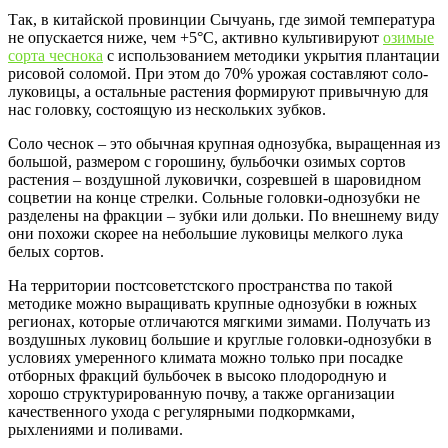
Так, в китайской провинции Сычуань, где зимой температура
не опускается ниже, чем +5°C, активно культивируют
озимые
сорта чеснока
с использованием методики укрытия плантации
рисовой соломой. При этом до 70% урожая составляют соло-
луковицы, а остальные растения формируют привычную для
нас головку, состоящую из нескольких зубков.
Соло чеснок – это обычная крупная однозубка, выращенная из
большой, размером с горошину, бульбочки озимых сортов
растения – воздушной луковички, созревшей в шаровидном
соцветии на конце стрелки. Сольные головки-однозубки не
разделены на фракции – зубки или дольки. По внешнему виду
они похожи скорее на небольшие луковицы мелкого лука
белых сортов.
На территории постсоветстского пространства по такой
методике можно выращивать крупные однозубки в южных
регионах, которые отличаются мягкими зимами. Получать из
воздушных луковиц большие и круглые головки-однозубки в
условиях умеренного климата можно только при посадке
отборных фракций бульбочек в высоко плодородную и
хорошо структурированную почву, а также организации
качественного ухода с регулярными подкормками,
рыхлениями и поливами.