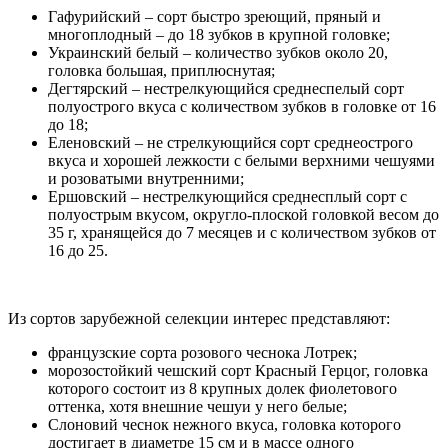
Гафурийский – сорт быстро зреющий, пряный и
многоплодный – до 18 зубков в крупной головке;
Украинский белый – количество зубков около 20,
головка большая, приплюснутая;
Дегтярский – нестрелкующийся среднеспелый сорт
полуострого вкуса с количеством зубков в головке от 16
до 18;
Еленовский – не стрелкующийся сорт среднеострого
вкуса и хорошей лежкости с белыми верхними чешуями
и розоватыми внутренними;
Ершовский – нестрелкующийся среднесплый сорт с
полуострым вкусом, округло-плоской головкой весом до
35 г, хранящейся до 7 месяцев и с количеством зубков от
16 до 25.
Из сортов зарубежной селекции интерес представляют:
французские сорта розового чеснока Лотрек;
морозостойкий чешский сорт Красный Герцог, головка
которого состоит из 8 крупных долек фиолетового
оттенка, хотя внешние чешуи у него белые;
Слоновий чеснок нежного вкуса, головка которого
достигает в диаметре 15 см и в массе одного