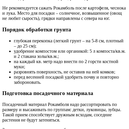
Не рекомендуется сажать Рокамболь после картофеля, чеснока
и лука. Место для посадки – солнечное, возвышенное (овощ
не любит сырость), грядки направлены с севера на юг.
Порядок обработки грунта
глубокая перекопка (легкий грунт – на 5-8 см, плотный
– до 25 см);
удобрение компостом или органикой: 5 л компоста/кв.м.
и 2 стакана золы/кв.м.;
на каждый кв. метр надо внести по 2 горсти костной
муки;
разровнять поверхность, не оставив на ней комков;
перед весенней посадкой удобрить почву и повторно
забороновать.
Подготовка посадочного материала
Посадочный материал Рокамболя надо рассортировать по
размеру и высаживать по группам: детки, луковицы, зубцы.
Такой прием способствует дружным всходам, соседние
растения не будут затеняться.