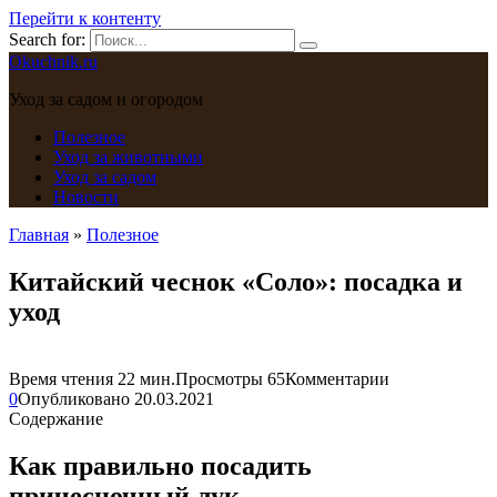
Перейти к контенту
Search for:
Okuchnik.ru
Уход за садом и огородом
Полезное
Уход за животными
Уход за садом
Новости
Главная
»
Полезное
Китайский чеснок «Соло»: посадка и
уход
Время чтения
22 мин.
Просмотры
65
Комментарии
0
Опубликовано
20.03.2021
Содержание
Как правильно посадить
причесночный лук