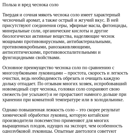
Польза и вред чеснока соло
Твердая и сочная мякоть чеснока соло имеет характерный
чесночный аромат, а также острый и жгучий вкус. В ней
присутствуют соединения серы, эфирные масла, фитонциды,
минеральные соли, органические кислоты и другие
биологически активные вещества, наделяющие чеснок
мощными противовирусными, антибактериальными,
противомикробными, ранозаживляющими,
антисептическими, противовоспалительными и
фунгицидными свойствами.
Основное преимущество чеснока соло по сравнению с
многозубковыми луковицами – простота, скорость и легкость
очистки, ведь необходимость обрезать и очищать каждую
дольку отпадает. По отзывам многих хозяек, испробовавший
новомодный сорт чеснока, головки соло сохраняют свою
свежесть (не усыхают) и не прорастают намного дольше при
хранении при комнатной температуре или в холодильнике.
Однако повышенная лежкость соло – это скорее результат
химической обработки луковиц, которую китайские
производители повсеместно применяют для многих
выращенных плодов, идущих на экспорт, чем особенность
однозубковой луковицы. Опытные диетологи советуют