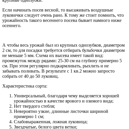
крупные однозубки.
Если начинать посев весной, то высаживать воздушные
луковички следует очень рано. К тому же стоит помнить, что
урожайность такого весеннего посева бывает намного ниже
осеннего.
А чтобы весь урожай был из крупных однозубков, диаметром
2 см, то для посадки требуется отбирать бульбочки диаметром
не меньше 5 мм. Схема их высева имеет такой вид:
промежуток между рядами: 25-30 см на глубину примерно 5
см. При этом регулярно подкармливать, рыхлить и не
забывать поливать. В результате с 1 кв.2 можно запросто
собрать от 40 до 50 луковиц.
Характеристика сорта:
Универсальный, благодаря чему выделяется хорошей
урожайностью в качестве ярового и озимого вида;
Нет твердого стебля;
Невероятно узкие, длинные листочки шириной
примерно 1 см;
Слабовыраженная, ложная луковица;
Звездчатые, белого цвета ветки;