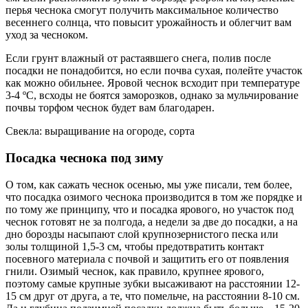
перья чеснока смогут получить максимальное количество
весеннего солнца, что повысит урожайность и облегчит вам
уход за чесноком.
Если грунт влажный от растаявшего снега, полив после
посадки не понадобится, но если почва сухая, полейте участок
как можно обильнее. Яровой чеснок всходит при температуре
3-4 ºC, всходы не боятся заморозков, однако за мульчирование
почвы торфом чеснок будет вам благодарен.
Свекла: выращивание на огороде, сорта
Посадка чеснока под зиму
О том, как сажать чеснок осенью, мы уже писали, тем более,
что посадка озимого чеснока производится в том же порядке и
по тому же принципу, что и посадка ярового, но участок под
чеснок готовят не за полгода, а недели за две до посадки, а на
дно борозды насыпают слой крупнозернистого песка или
золы толщиной 1,5-3 см, чтобы предотвратить контакт
посевного материала с почвой и защитить его от появления
гнили. Озимый чеснок, как правило, крупнее ярового,
поэтому самые крупные зубки высаживают на расстоянии 12-
15 см друг от друга, а те, что помельче, на расстоянии 8-10 см.