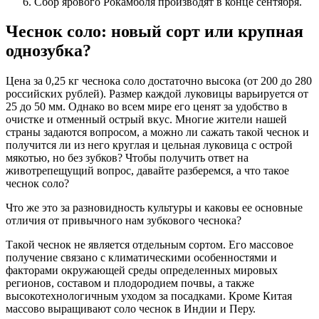
Сбор ярового Рокамболя производят в конце сентября.
Чеснок соло: новый сорт или крупная
однозубка?
Цена за 0,25 кг чеснока соло достаточно высока (от 200 до 280
российских рублей). Размер каждой луковицы варьируется от
25 до 50 мм. Однако во всем мире его ценят за удобство в
очистке и отменный острый вкус. Многие жители нашей
страны задаются вопросом, а можно ли сажать такой чеснок и
получится ли из него круглая и цельная луковица с острой
мякотью, но без зубков? Чтобы получить ответ на
животрепещущий вопрос, давайте разберемся, а что такое
чеснок соло?
Что же это за разновидность культуры и каковы ее основные
отличия от привычного нам зубкового чеснока?
Такой чеснок не является отдельным сортом. Его массовое
получение связано с климатическими особенностями и
факторами окружающей среды определенных мировых
регионов, составом и плодородием почвы, а также
высокотехнологичным уходом за посадками. Кроме Китая
массово выращивают соло чеснок в Индии и Перу.