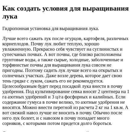
Как создать условия для выращивания
лука
Гидропонная установка для выращивания лука.
Лучше всего сажать лук после огурцов, картофеля, различных
корнеплодов. Почву лук любит теплую, хорошо
увлажненную. Прекрасно себя чувствует на суглинистых и
супесчаных почвах. А вот почвы, где близко расположены
грунтовые воды, а также сырые, холодные, заболоченные и
торфянистые почвы для выращивания лука совсем не
пригодны. Поэтому садить лук лучше всего на открытых и
солнечных участках. Даже возле дерева, которое дает свою
тень грядке с луком, сажать его не рекомендуется.
Целесообразным будет перед посадкой лука внести в почву
удобрения. Под культивирование севка вносят 2 центнера на 1
га азотных удобрений и 3 ц/га фосфорных и калийных. Если
содержание гумуса в почве велико, то азотные удобрения не
вносятся. Можно внести перегной из расчета 2 кг на 1 кв.м. А
вот свежий навоз лучше не вносить в почву. Обычно после
него лук болеет, и с навозом в почву попадает много
сорняков, с которыми потом придется долго бороться.