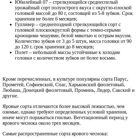
Юбилейный 07 – стрелкующийся среднеспелый
урожайный сорт полуострого вкуса с округло-плоской
головкой массой до 80 г, состоящей из 5-8 зубков. Срок
хранения не более 6 месяцев;
Гулливер – среднепоздний стрелкующийся сорт с
головкой плоскоокруглой формы с темно-серыми
кроющими чешуями, белой мякотью и острым вкусом.
Количество зубков от 3 до 5 штук, масса головки от 90
до 120 г, срок хранения до 8 месяцев;
Полет – небольшой массы устойчивые к холодам
головки с количеством зубков не более восьми.
Кроме перечисленных, в культуре популярны сорта Парус,
Прометей, Софиевский, Спас, Харьковский фиолетовый,
Любаша, Донецкий фиолетовый, Проминь, Лидер, Сакский и
другие.
Яровые сорта отличаются более высокой лежкостью, чем
озимые, однако требуют определенных условий хранения,
иначе могут поражаться гнилью. Вегетационный период у
ярового чеснока около трех месяцев.
Самые распространенные сорта ярового чеснока: