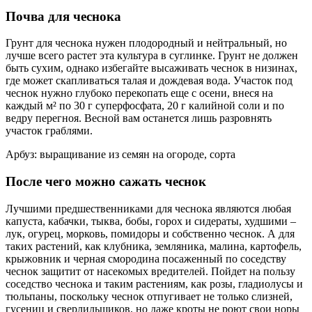
Почва для чеснока
Грунт для чеснока нужен плодородный и нейтральный, но
лучше всего растет эта культура в суглинке. Грунт не должен
быть сухим, однако избегайте высаживать чеснок в низинах,
где может скапливаться талая и дождевая вода. Участок под
чеснок нужно глубоко перекопать еще с осени, внеся на
каждый м² по 30 г суперфосфата, 20 г калийной соли и по
ведру перегноя. Весной вам останется лишь разровнять
участок граблями.
Арбуз: выращивание из семян на огороде, сорта
После чего можно сажать чеснок
Лучшими предшественниками для чеснока являются любая
капуста, кабачки, тыква, бобы, горох и сидераты, худшими –
лук, огурец, морковь, помидоры и собственно чеснок. А для
таких растений, как клубника, земляника, малина, картофель,
крыжовник и черная смородина посаженный по соседству
чеснок защитит от насекомых вредителей. Пойдет на пользу
соседство чеснока и таким растениям, как розы, гладиолусы и
тюльпаны, поскольку чеснок отпугивает не только слизней,
гусениц и сверлильщиков, но даже кроты не роют свои норы