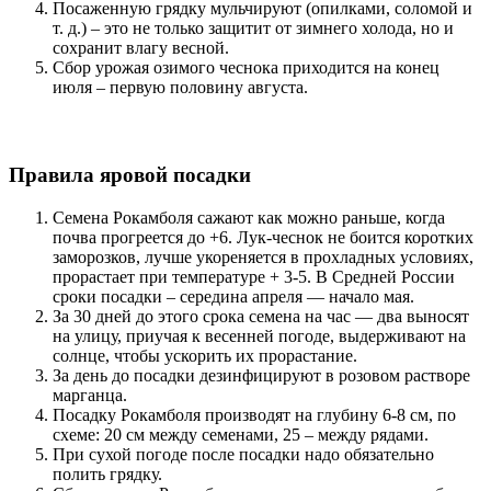
Посаженную грядку мульчируют (опилками, соломой и
т. д.) – это не только защитит от зимнего холода, но и
сохранит влагу весной.
Сбор урожая озимого чеснока приходится на конец
июля – первую половину августа.
Правила яровой посадки
Семена Рокамболя сажают как можно раньше, когда
почва прогреется до +6. Лук-чеснок не боится коротких
заморозков, лучше укореняется в прохладных условиях,
прорастает при температуре + 3-5. В Средней России
сроки посадки – середина апреля — начало мая.
За 30 дней до этого срока семена на час — два выносят
на улицу, приучая к весенней погоде, выдерживают на
солнце, чтобы ускорить их прорастание.
За день до посадки дезинфицируют в розовом растворе
марганца.
Посадку Рокамболя производят на глубину 6-8 см, по
схеме: 20 см между семенами, 25 – между рядами.
При сухой погоде после посадки надо обязательно
полить грядку.