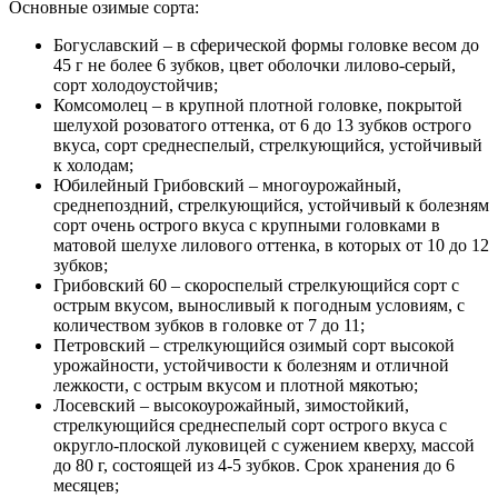
Основные озимые сорта:
Богуславский – в сферической формы головке весом до
45 г не более 6 зубков, цвет оболочки лилово-серый,
сорт холодоустойчив;
Комсомолец – в крупной плотной головке, покрытой
шелухой розоватого оттенка, от 6 до 13 зубков острого
вкуса, сорт среднеспелый, стрелкующийся, устойчивый
к холодам;
Юбилейный Грибовский – многоурожайный,
среднепоздний, стрелкующийся, устойчивый к болезням
сорт очень острого вкуса с крупными головками в
матовой шелухе лилового оттенка, в которых от 10 до 12
зубков;
Грибовский 60 – скороспелый стрелкующийся сорт с
острым вкусом, выносливый к погодным условиям, с
количеством зубков в головке от 7 до 11;
Петровский – стрелкующийся озимый сорт высокой
урожайности, устойчивости к болезням и отличной
лежкости, с острым вкусом и плотной мякотью;
Лосевский – высокоурожайный, зимостойкий,
стрелкующийся среднеспелый сорт острого вкуса с
округло-плоской луковицей с сужением кверху, массой
до 80 г, состоящей из 4-5 зубков. Срок хранения до 6
месяцев;