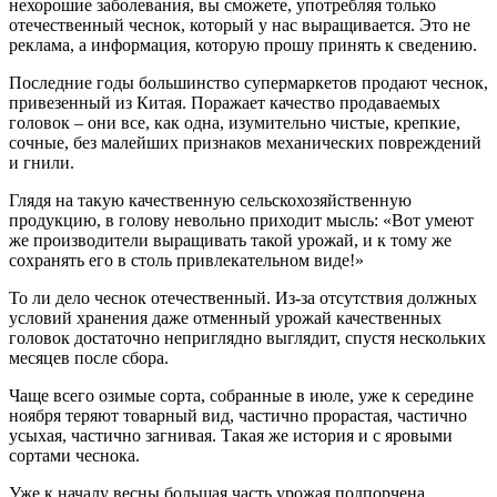
нехорошие заболевания, вы сможете, употребляя только
отечественный чеснок, который у нас выращивается. Это не
реклама, а информация, которую прошу принять к сведению.
Последние годы большинство супермаркетов продают чеснок,
привезенный из Китая. Поражает качество продаваемых
головок – они все, как одна, изумительно чистые, крепкие,
сочные, без малейших признаков механических повреждений
и гнили.
Глядя на такую качественную сельскохозяйственную
продукцию, в голову невольно приходит мысль: «Вот умеют
же производители выращивать такой урожай, и к тому же
сохранять его в столь привлекательном виде!»
То ли дело чеснок отечественный. Из-за отсутствия должных
условий хранения даже отменный урожай качественных
головок достаточно неприглядно выглядит, спустя нескольких
месяцев после сбора.
Чаще всего озимые сорта, собранные в июле, уже к середине
ноября теряют товарный вид, частично прорастая, частично
усыхая, частично загнивая. Такая же история и с яровыми
сортами чеснока.
Уже к началу весны большая часть урожая подпорчена.