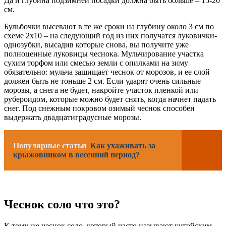
Да и глубина подзимней посадки должна быть больше – 15-20
см.
Бульбочки высевают в те же сроки на глубину около 3 см по
схеме 2х10 – на следующий год из них получатся луковички-
однозубки, высадив которые снова, вы получите уже
полноценные луковицы чеснока. Мульчирование участка
сухим торфом или смесью земли с опилками на зиму
обязательно: мульча защищает чеснок от морозов, и ее слой
должен быть не тоньше 2 см. Если ударят очень сильные
морозы, а снега не будет, накройте участок пленкой или
рубероидом, которые можно будет снять, когда начнет падать
снег. Под снежным покровом озимый чеснок способен
выдержать двадцатиградусные морозы.
Популярные статьи
Как ухаживать за
крыжовником в весенний период?
Чеснок соло что это?
К тому же чеснок соло, который часто называют китайским,