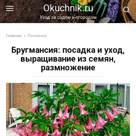
Перейти
Okuchnik.ru
к
контенту
Уход за садом и огородом
Главная
»
Полезное
Бругмансия: посадка и уход,
выращивание из семян,
размножение