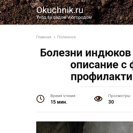
Перейти
Okuchnik.ru
к
контенту
Уход за садом и огородом
Главная
»
Полезное
Болезни индюков 
описание с 
профилакти
Время чтения
Просмотры
15 мин.
30