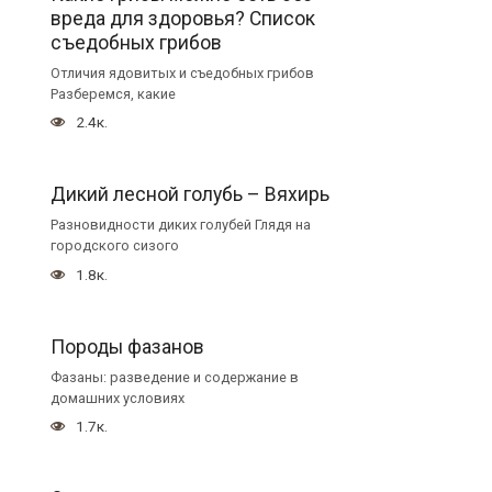
вреда для здоровья? Список
съедобных грибов
Отличия ядовитых и съедобных грибов
Разберемся, какие
2.4к.
Дикий лесной голубь – Вяхирь
Разновидности диких голубей Глядя на
городского сизого
1.8к.
Породы фазанов
Фазаны: разведение и содержание в
домашних условиях
1.7к.