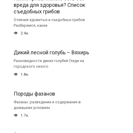
вреда для здоровья? Список
съедобных грибов
Отличия ядовитых и съедобных грибов
Разберемся, какие
2.4к.
Дикий лесной голубь – Вяхирь
Разновидности диких голубей Глядя на
городского сизого
1.8к.
Породы фазанов
Фазаны: разведение и содержание в
домашних условиях
1.7к.