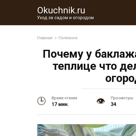
Перейти
Okuchnik.ru
к
контенту
Уход за садом и огородом
Главная
»
Полезное
Почему у баклаж
теплице что де
огоро
Время чтения
Просмотры
17 мин.
34