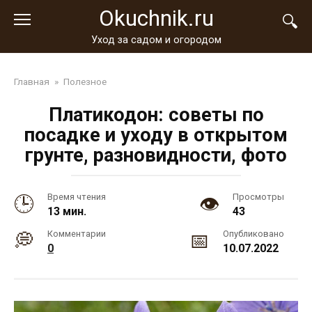
Перейти
Okuchnik.ru
к
контенту
Уход за садом и огородом
Главная
»
Полезное
Платикодон: советы по
посадке и уходу в открытом
грунте, разновидности, фото
Время чтения
Просмотры
13 мин.
43
Комментарии
Опубликовано
0
10.07.2022