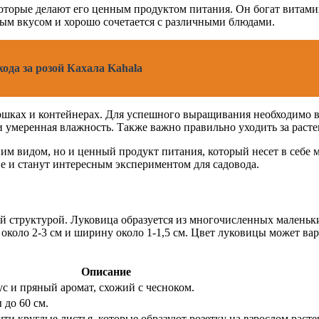
оторые делают его ценным продуктом питания. Он богат витами
тым вкусом и хорошо сочетается с различными блюдами.
ода за розой Кахала Kahala
оршках и контейнерах. Для успешного выращивания необходимо в
умеренная влажность. Также важно правильно уходить за расте
им видом, но и ценный продукт питания, который несет в себе 
е и станут интересным экспериментом для садовода.
й структурой. Луковица образуется из многочисленных маленьк
коло 2-3 см и ширину около 1-1,5 см. Цвет луковицы может варь
Описание
ус и пряный аромат, схожий с чесноком.
 до 60 см.
ти круглые листья, которые образуют розетку на взрослом расте