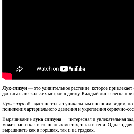
Лук-слизун
— это удивительное растение, которое привлекае
достигать нескольких метров в длину. Каждый лист слегка пр
Лук-слизун
обладает не только уникальным внешним видом, но 
понижения артериального давления и укрепления сердечно-сос
Выращивание
лука-слизуна
— интересная и увлекательная зада
может расти как в солнечных местах, так и в тени. Однако, дл
выращивать как в горшках, так и на грядках.