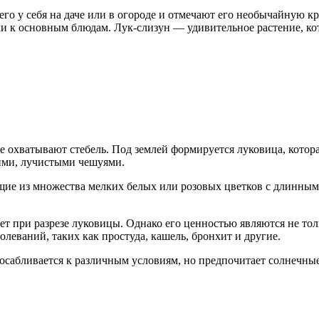
о у себя на даче или в огороде и отмечают его необычайную кр
вки к основным блюдам. Лук-слизун — удивительное растение, ко
е охватывают стебель. Под землей формируется луковица, котор
ими, лучистыми чешуями.
щие из множества мелких белых или розовых цветков с длинны
т при разрезе луковицы. Однако его ценностью являются не толь
олеваний, таких как простуда, кашель, бронхит и другие.
осабливается к различным условиям, но предпочитает солнечные