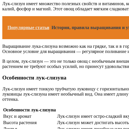
Лук-слизун имеет множество полезных свойств и витаминов, к
калий, фосфор и магний. Этот овощ обладает мягким сладкова
Популярные статьи
История, правила выращивания и ух
Выращивание лука-слизуна возможно как на грядке, так и в г
Основное условие для выращивания — регулярное поливание и 
В целом, лук-слизун — это не только овощ с необычным внешн
растением не требуют особых усилий, но принесут удовольстви
Особенности лук-слизуна
Лук-слизун имеет тонкую трубчатую луковицу с горизонтально
луковицы лук-слизуна имеет необычный вид. Она имеет длину о
оттенка.
Особенности лук-слизуна
Вкус и аромат
Лук-слизун имеет остро-сладкий вк
Высота растения
Лук-слизун может достигать высоты
Листья
Лук-слизун имеет линейные или поч