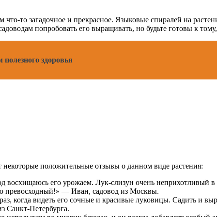
м что-то загадочное и прекрасное. Языковые спиралей на растен
адоводам попробовать его выращивать, но будьте готовы к тому, 
 полезного здоровья
т некоторые положительные отзывы о данном виде растения:
д восхищаюсь его урожаем. Лук-слизун очень неприхотливый в 
то превосходный!» — Иван, садовод из Москвы.
аз, когда видеть его сочные и красивые луковицы. Садить и выр
з Санкт-Петербурга.