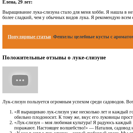
Елена, 29 лет:
Выращивание лука-слизуна стало для меня хобби. Я нашла в не
более сладкий, чем у обычных видов лука. Я рекомендую всем с
Популярные статьи
Фенхель: целебные кусты с ароматом
Положительные отзывы о луке-слизуне
Лук-слизун пользуется огромным успехом среди садоводов. Во
«Я выращиваю лук-слизун уже несколько лет и каждый го
обильно плодоносит. К тому же, вкус его луковицы прос
«Лук-слизун – моя любимая культура! Я радуюсь каждый р
поражают. Настоящее волшебство!» — Наталия, садовод и