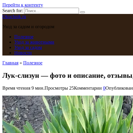
Перейти к контенту
Search for:
Okuchnik.ru
Уход за садом и огородом
Полезное
Уход за животными
Уход за садом
Новости
Главная
»
Полезное
Лук-слизун — фото и описание, отзывы
Время чтения
9 мин.
Просмотры
25
Комментарии
0
Опубликован