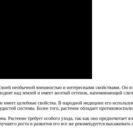
т своей необычной внешностью и интересными свойствами. Он и
иподнят над землей и имеет желтый оттенок, напоминающий слиз
и имеет целебные свойства. В народной медицине его использую
удистой системы. Более того, растение обладает противовоспа
ча. Растение требует особого ухода, так как оно предпочитает 
я лучшего роста и развития его все же рекомендуется высаживат